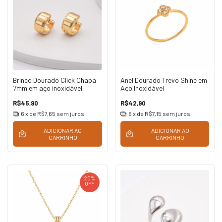
Brinco Dourado Click Chapa
Anel Dourado Trevo Shine em
7mm em aço inoxidável
Aço Inoxidável
R$45,90
R$42,90
6
x de
R$7,65
sem juros
6
x de
R$7,15
sem juros
ADICIONAR AO
ADICIONAR AO
CARRINHO
CARRINHO
20
%
OFF