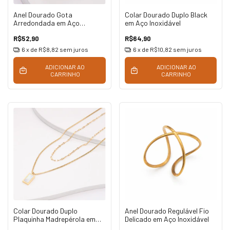
Anel Dourado Gota
Colar Dourado Duplo Black
Arredondada em Aço
em Aço Inoxidável
Inoxidável
R$52,90
R$64,90
6
x de
R$8,82
sem juros
6
x de
R$10,82
sem juros
ADICIONAR AO
ADICIONAR AO
CARRINHO
CARRINHO
Colar Dourado Duplo
Anel Dourado Regulável Fio
Plaquinha Madrepérola em
Delicado em Aço Inoxidável
Aço Inoxidável