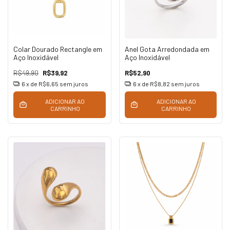
Colar Dourado Rectangle em
Anel Gota Arredondada em
Aço Inoxidável
Aço Inoxidável
R$49,90
R$39,92
R$52,90
6
x de
R$6,65
sem juros
6
x de
R$8,82
sem juros
ADICIONAR AO
ADICIONAR AO
CARRINHO
CARRINHO