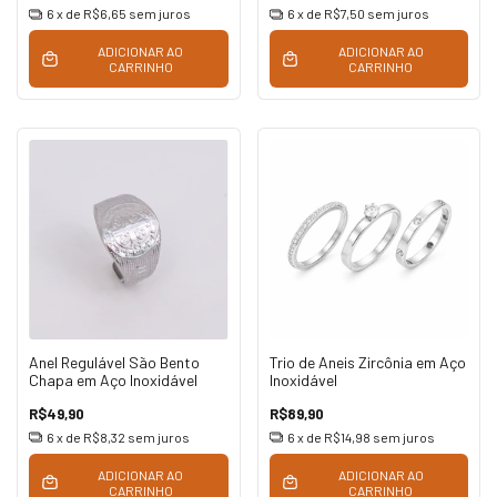
6
x de
R$6,65
sem juros
6
x de
R$7,50
sem juros
ADICIONAR AO
ADICIONAR AO
CARRINHO
CARRINHO
Anel Regulável São Bento
Trio de Aneis Zircônia em Aço
Chapa em Aço Inoxidável
Inoxidável
R$49,90
R$89,90
6
x de
R$8,32
sem juros
6
x de
R$14,98
sem juros
ADICIONAR AO
ADICIONAR AO
CARRINHO
CARRINHO