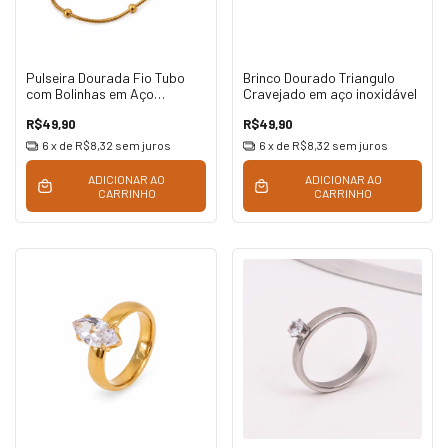
Pulseira Dourada Fio Tubo
Brinco Dourado Triangulo
com Bolinhas em Aço
Cravejado em aço inoxidável
Inoxidável
R$49,90
R$49,90
6
x de
R$8,32
sem juros
6
x de
R$8,32
sem juros
ADICIONAR AO
ADICIONAR AO
CARRINHO
CARRINHO