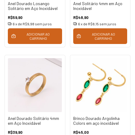
Anel Dourado Losango
Anel Solitário 4mm em Aço
Solitário em Aço Inoxidável
Inoxidável
R$59,90
R$48,90
6
x de
R$9,98
sem juros
6
x de
R$8,15
sem juros
ADICIONAR AO
ADICIONAR AO
CARRINHO
CARRINHO
Anel Dourado Solitário 4mm
Brinco Dourado Argolinha
em Aço Inoxidável
Colors em aço inoxidável
R$39,90
R$45,00