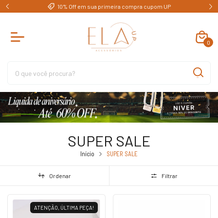
e)
10% Off em sua primeira compra cupom UP
0
SUPER SALE
Início
SUPER SALE
Ordenar
Filtrar
ATENÇÃO, ÚLTIMA PEÇA!