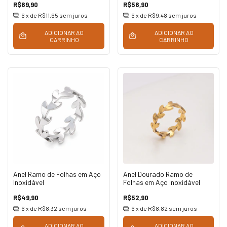
R$69,90
R$56,90
6
x de
R$11,65
sem juros
6
x de
R$9,48
sem juros
ADICIONAR AO
ADICIONAR AO
CARRINHO
CARRINHO
Anel Ramo de Folhas em Aço
Anel Dourado Ramo de
Inoxidável
Folhas em Aço Inoxidável
R$49,90
R$52,90
6
x de
R$8,32
sem juros
6
x de
R$8,82
sem juros
ADICIONAR AO
ADICIONAR AO