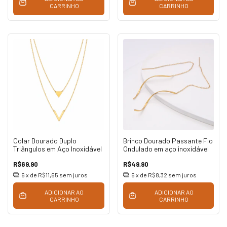
CARRINHO
CARRINHO
Colar Dourado Duplo
Brinco Dourado Passante Fio
Triângulos em Aço Inoxidável
Ondulado em aço inoxidável
R$69,90
R$49,90
6
x de
R$11,65
sem juros
6
x de
R$8,32
sem juros
ADICIONAR AO
ADICIONAR AO
CARRINHO
CARRINHO