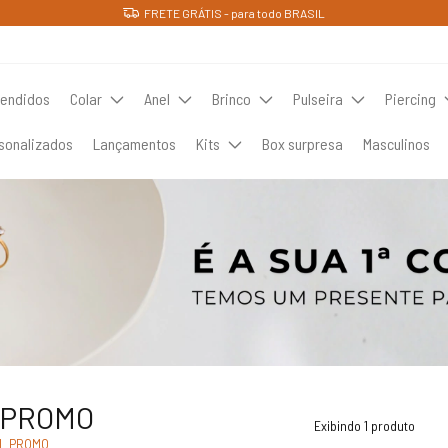
FRETE GRÁTIS - para todo BRASIL
vendidos
Colar
Anel
Brinco
Pulseira
Piercing
sonalizados
Lançamentos
Kits
Box surpresa
Masculinos
 PROMO
Exibindo 1 produto
L PROMO