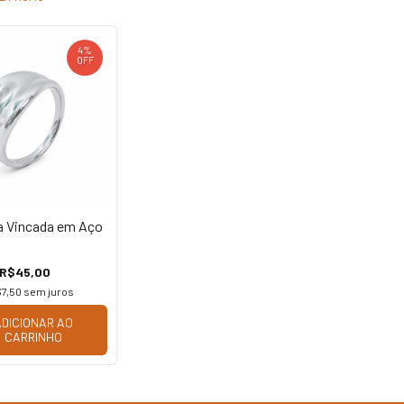
4
%
OFF
a Vincada em Aço
R$45,00
7,50
sem juros
ADICIONAR AO
CARRINHO