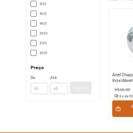
13 (1)
16 (1)
18 (1)
20 (1)
21 (1)
24 (1)
Preço
Anel Chap
De
Até
Inoxidável
Aplicar
R$46,90
6
x de
R$