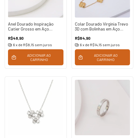
Anel Dourado Inspiração
Colar Dourado Virginia Trevo
Catier Grosso em Aço
3D com Bolinhas em Aço
Inoxidável
Inoxidável
R$48,90
R$84,90
6
x de
R$8,15
sem juros
6
x de
R$14,15
sem juros
ADICIONAR AO
ADICIONAR AO
CARRINHO
CARRINHO