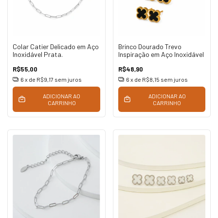
Colar Catier Delicado em Aço
Brinco Dourado Trevo
Inoxidável Prata.
Inspiração em Aço Inoxidável
R$55,00
R$48,90
6
x de
R$9,17
sem juros
6
x de
R$8,15
sem juros
ADICIONAR AO
ADICIONAR AO
CARRINHO
CARRINHO