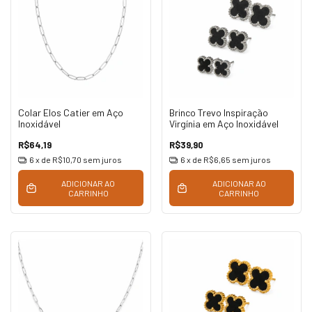
Colar Elos Catier em Aço
Brinco Trevo Inspiração
Inoxidável
Virgínia em Aço Inoxidável
R$64,19
R$39,90
6
x de
R$10,70
sem juros
6
x de
R$6,65
sem juros
ADICIONAR AO
ADICIONAR AO
CARRINHO
CARRINHO