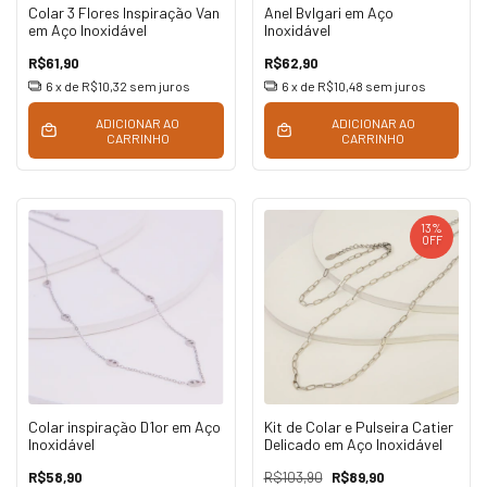
Colar 3 Flores Inspiração Van
Anel Bvlgari em Aço
em Aço Inoxidável
Inoxidável
R$61,90
R$62,90
6
x de
R$10,32
sem juros
6
x de
R$10,48
sem juros
ADICIONAR AO
ADICIONAR AO
CARRINHO
CARRINHO
13
%
OFF
Colar inspiração D1or em Aço
Kit de Colar e Pulseira Catier
Inoxidável
Delicado em Aço Inoxidável
R$58,90
R$103,90
R$89,90