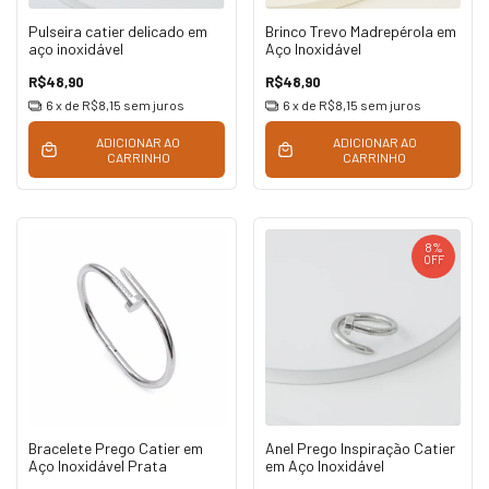
Pulseira catier delicado em
Brinco Trevo Madrepérola em
aço inoxidável
Aço Inoxidável
R$48,90
R$48,90
6
x de
R$8,15
sem juros
6
x de
R$8,15
sem juros
ADICIONAR AO
ADICIONAR AO
CARRINHO
CARRINHO
8
%
OFF
Bracelete Prego Catier em
Anel Prego Inspiração Catier
Aço Inoxidável Prata
em Aço Inoxidável