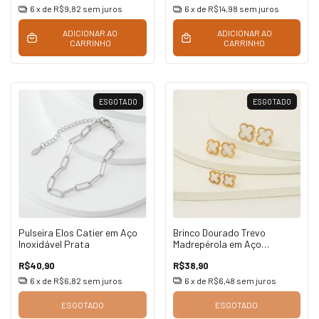
6
x de
R$9,82
sem juros
6
x de
R$14,98
sem juros
ADICIONAR AO
ADICIONAR AO
CARRINHO
CARRINHO
ESGOTADO
ESGOTADO
Pulseira Elos Catier em Aço
Brinco Dourado Trevo
Inoxidável Prata
Madrepérola em Aço
Inoxidável
R$40,90
R$38,90
6
x de
R$6,82
sem juros
6
x de
R$6,48
sem juros
ESGOTADO
ESGOTADO