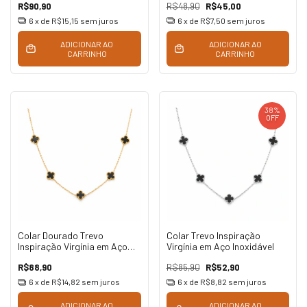
R$90,90
R$48,90
R$45,00
6
x de
R$15,15
sem juros
6
x de
R$7,50
sem juros
ADICIONAR AO
ADICIONAR AO
CARRINHO
CARRINHO
38
%
OFF
Colar Dourado Trevo
Colar Trevo Inspiração
Inspiração Virgínia em Aço
Virgínia em Aço Inoxidável
Inoxidável
R$88,90
R$85,90
R$52,90
6
x de
R$14,82
sem juros
6
x de
R$8,82
sem juros
ADICIONAR AO
ADICIONAR AO