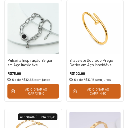
Pulseira Inspiração Bvlgari
Bracelete Dourado Prego
em Aço Inoxidável
Catier em Aço Inoxidável
R$75,90
R$102,90
6
x de
R$12,65
sem juros
6
x de
R$17,15
sem juros
ADICIONAR AO
ADICIONAR AO
CARRINHO
CARRINHO
ATENÇÃO, ÚLTIMA PEÇA!