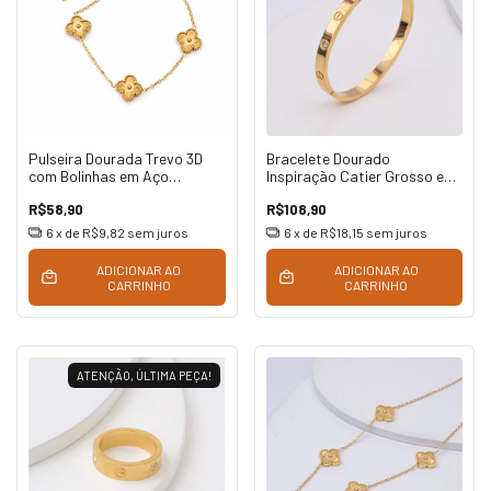
Pulseira Dourada Trevo 3D
Bracelete Dourado
com Bolinhas em Aço
Inspiração Catier Grosso em
Inoxidável
Aço Inoxidável
R$58,90
R$108,90
6
x de
R$9,82
sem juros
6
x de
R$18,15
sem juros
ADICIONAR AO
ADICIONAR AO
CARRINHO
CARRINHO
ATENÇÃO, ÚLTIMA PEÇA!