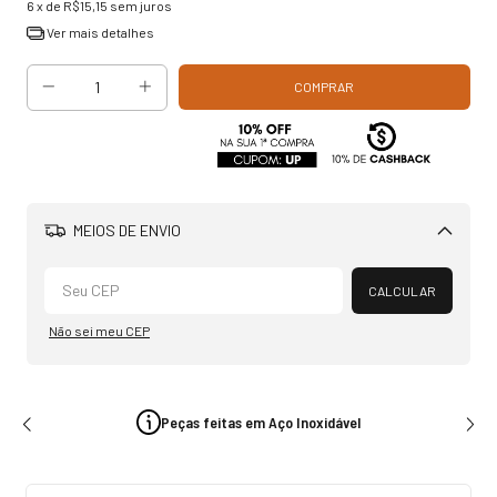
6
x de
R$15,15
sem juros
Ver mais detalhes
MEIOS DE ENVIO
Alterar CEP
CALCULAR
Não sei meu CEP
Peças feitas em Aço Inoxidável