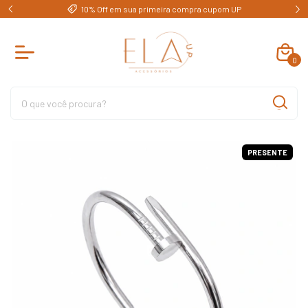
e)
10% Off em sua primeira compra cupom UP
0
PRESENTE