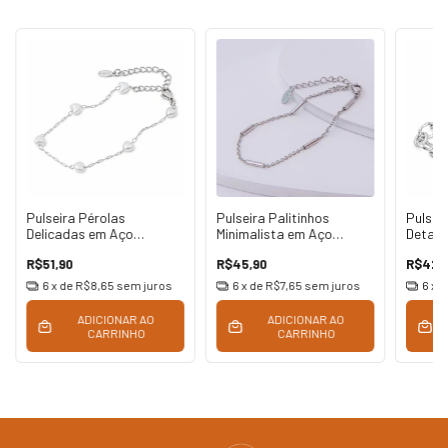
Pulseira Pérolas
Pulseira Palitinhos
Pulsei
Delicadas em Aço
Minimalista em Aço
Detal
Inoxidável
Inoxidável
Inoxid
R$51,90
R$45,90
R$42,
6
x de
R$8,65
sem juros
6
x de
R$7,65
sem juros
6
x 
ADICIONAR AO
ADICIONAR AO
CARRINHO
CARRINHO