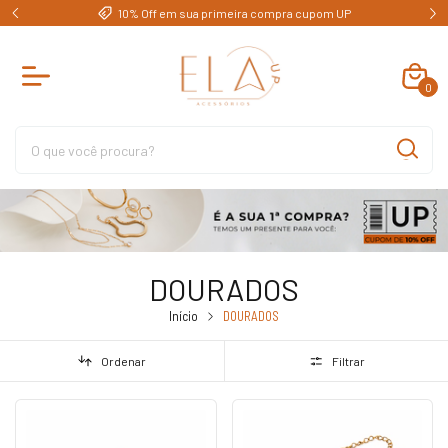
e)
10% Off em sua primeira compra cupom UP
0
DOURADOS
Início
DOURADOS
Ordenar
Filtrar