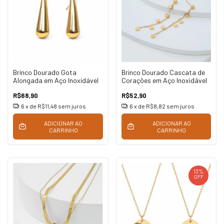
Brinco Dourado Gota
Brinco Dourado Cascata de
Alongada em Aço Inoxidável
Corações em Aço Inoxidável
R$68,90
R$52,90
6
x de
R$11,48
sem juros
6
x de
R$8,82
sem juros
ADICIONAR AO
ADICIONAR AO
CARRINHO
CARRINHO
13
%
OFF