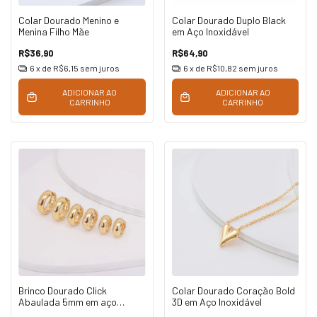
Colar Dourado Menino e
Colar Dourado Duplo Black
Menina Filho Mãe
em Aço Inoxidável
R$36,90
R$64,90
6
x de
R$6,15
sem juros
6
x de
R$10,82
sem juros
ADICIONAR AO
ADICIONAR AO
CARRINHO
CARRINHO
Brinco Dourado Click
Colar Dourado Coração Bold
Abaulada 5mm em aço
3D em Aço Inoxidável
inoxidável