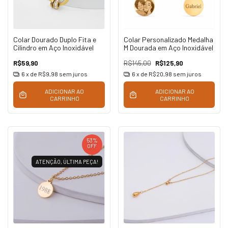
Colar Dourado Duplo Fita e
Colar Personalizado Medalha
Cilindro em Aço Inoxidável
M Dourada em Aço Inoxidável
R$59,90
R$145,00
R$125,90
6
x de
R$9,98
sem juros
6
x de
R$20,98
sem juros
ADICIONAR AO
ADICIONAR AO
CARRINHO
CARRINHO
53
%
OFF
ATENÇÃO, ÚLTIMA PEÇA!