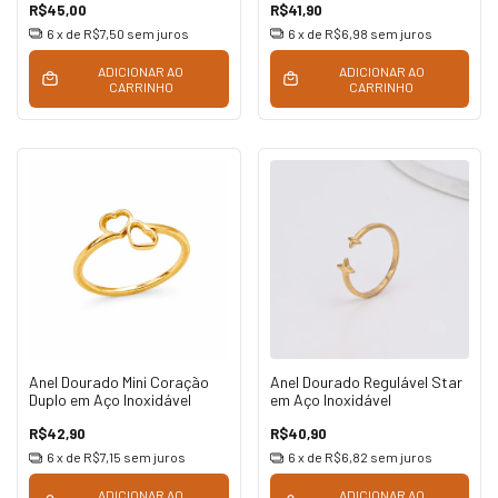
R$45,00
R$41,90
6
x de
R$7,50
sem juros
6
x de
R$6,98
sem juros
ADICIONAR AO
ADICIONAR AO
CARRINHO
CARRINHO
Anel Dourado Mini Coração
Anel Dourado Regulável Star
Duplo em Aço Inoxidável
em Aço Inoxidável
R$42,90
R$40,90
6
x de
R$7,15
sem juros
6
x de
R$6,82
sem juros
ADICIONAR AO
ADICIONAR AO