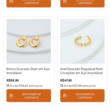
CARRINHO
CARRINHO
Brinco Dourado Glam em Aço
Anel Dourado Regulável Multi
Inoxidável
Corações em Aço Inoxidável
R$58,90
R$47,90
6
x de
R$9,82
sem juros
6
x de
R$7,98
sem juros
ADICIONAR AO
ADICIONAR AO
CARRINHO
CARRINHO