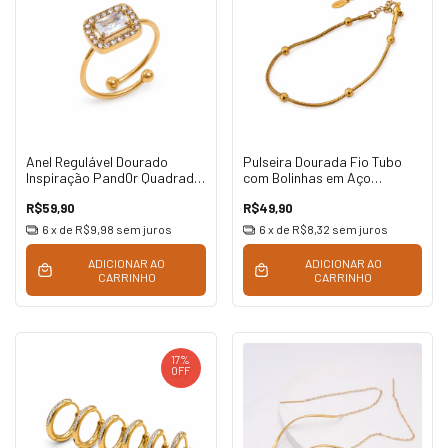
Anel Regulável Dourado
Pulseira Dourada Fio Tubo
Inspiração Pand0r Quadrado
com Bolinhas em Aço
em Aço Inoxidável
Inoxidável
R$59,90
R$49,90
6
x de
R$9,98
sem juros
6
x de
R$8,32
sem juros
ADICIONAR AO
ADICIONAR AO
CARRINHO
CARRINHO
17
%
OFF