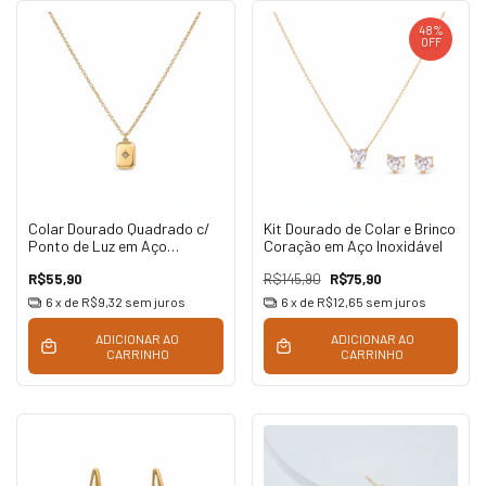
48
%
OFF
Colar Dourado Quadrado c/
Kit Dourado de Colar e Brinco
Ponto de Luz em Aço
Coração em Aço Inoxidável
Inoxidável
R$55,90
R$145,90
R$75,90
6
x de
R$9,32
sem juros
6
x de
R$12,65
sem juros
ADICIONAR AO
ADICIONAR AO
CARRINHO
CARRINHO