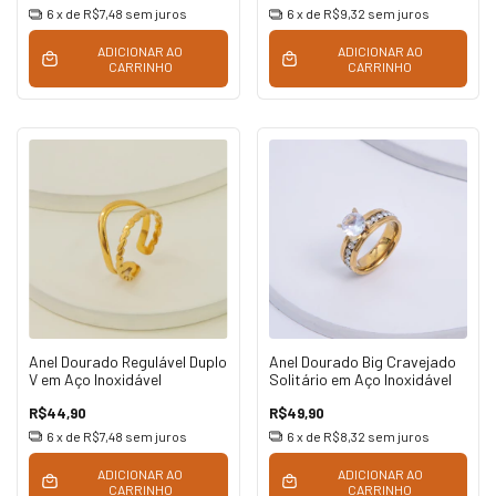
6
x de
R$7,48
sem juros
6
x de
R$9,32
sem juros
ADICIONAR AO
ADICIONAR AO
CARRINHO
CARRINHO
Anel Dourado Regulável Duplo
Anel Dourado Big Cravejado
V em Aço Inoxidável
Solitário em Aço Inoxidável
R$44,90
R$49,90
6
x de
R$7,48
sem juros
6
x de
R$8,32
sem juros
ADICIONAR AO
ADICIONAR AO
CARRINHO
CARRINHO