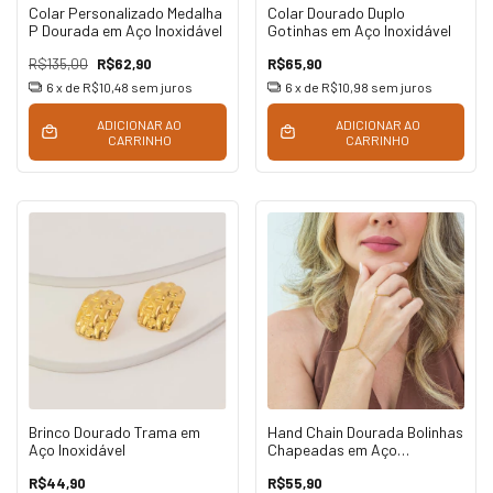
Colar Personalizado Medalha
Colar Dourado Duplo
P Dourada em Aço Inoxidável
Gotinhas em Aço Inoxidável
R$135,00
R$62,90
R$65,90
6
x de
R$10,48
sem juros
6
x de
R$10,98
sem juros
ADICIONAR AO
ADICIONAR AO
CARRINHO
CARRINHO
Brinco Dourado Trama em
Hand Chain Dourada Bolinhas
Aço Inoxidável
Chapeadas em Aço
Inoxidável
R$44,90
R$55,90