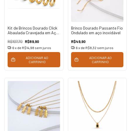
Kit de Brincos Dourado Click
Brinco Dourado Passante Fio
Abaulada Cravejada em Aço
Ondulado em aço inoxidável
Inoxidável
R$107,70
R$89,90
R$49,90
6
x de
R$14,98
sem juros
6
x de
R$8,32
sem juros
ADICIONAR AO
ADICIONAR AO
CARRINHO
CARRINHO