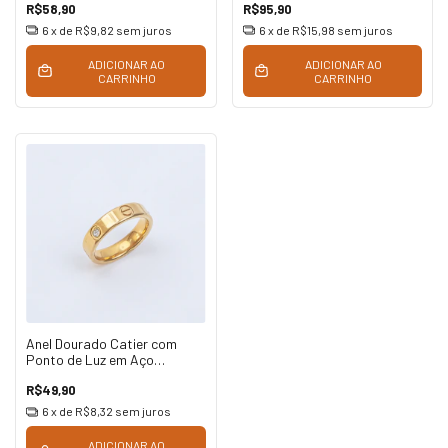
R$58,90
R$95,90
6
x de
R$9,82
sem juros
6
x de
R$15,98
sem juros
ADICIONAR AO
ADICIONAR AO
CARRINHO
CARRINHO
Anel Dourado Catier com
Ponto de Luz em Aço
Inoxidável
R$49,90
6
x de
R$8,32
sem juros
ADICIONAR AO