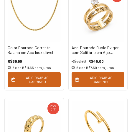
Colar Dourado Corrente
Anel Dourado Duplo Bvlgari
Baiana em Aço Inoxidável
com Solitário em Aço
Inoxidável
R$69,90
R$52,90
R$45,00
6
x de
R$11,65
sem juros
6
x de
R$7,50
sem juros
ADICIONAR AO
ADICIONAR AO
CARRINHO
CARRINHO
25
%
OFF