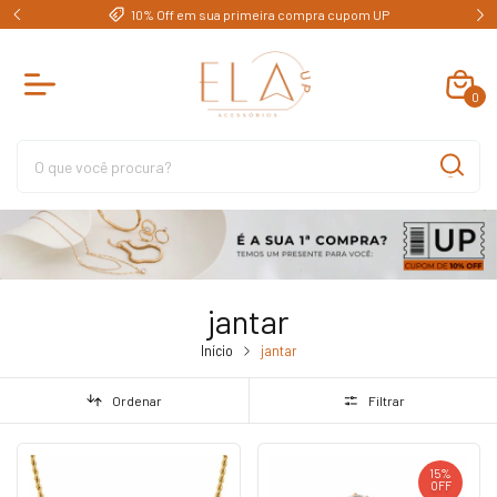
e)
10% Off em sua primeira compra cupom UP
0
jantar
Início
jantar
Ordenar
Filtrar
15
%
OFF