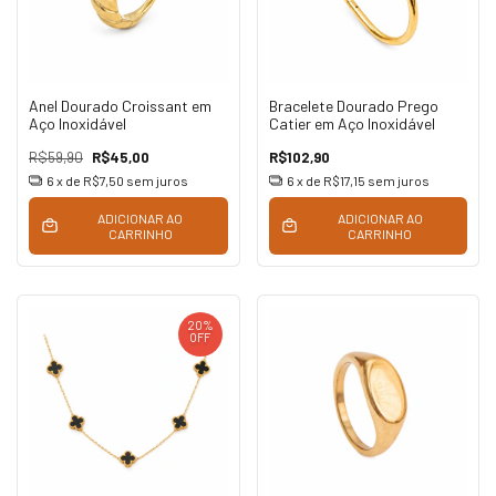
Anel Dourado Croissant em
Bracelete Dourado Prego
Aço Inoxidável
Catier em Aço Inoxidável
R$59,90
R$45,00
R$102,90
6
x de
R$7,50
sem juros
6
x de
R$17,15
sem juros
ADICIONAR AO
ADICIONAR AO
CARRINHO
CARRINHO
20
%
OFF