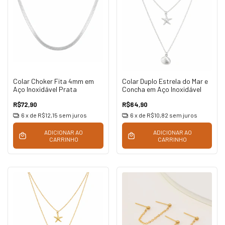
Colar Choker Fita 4mm em
Colar Duplo Estrela do Mar e
Aço Inoxidável Prata
Concha em Aço Inoxidável
R$72,90
R$64,90
6
x de
R$12,15
sem juros
6
x de
R$10,82
sem juros
ADICIONAR AO
ADICIONAR AO
CARRINHO
CARRINHO