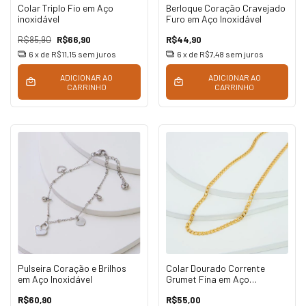
Colar Triplo Fio em Aço
Berloque Coração Cravejado
inoxidável
Furo em Aço Inoxidável
R$85,90
R$66,90
R$44,90
6
x de
R$11,15
sem juros
6
x de
R$7,48
sem juros
ADICIONAR AO
ADICIONAR AO
CARRINHO
CARRINHO
Pulseira Coração e Brilhos
Colar Dourado Corrente
em Aço Inoxidável
Grumet Fina em Aço
Inoxidável
R$60,90
R$55,00