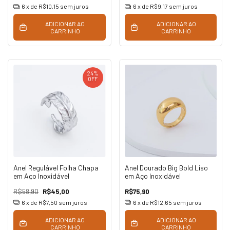
6
x de
R$10,15
sem juros
6
x de
R$9,17
sem juros
ADICIONAR AO
ADICIONAR AO
CARRINHO
CARRINHO
24
%
OFF
Anel Regulável Folha Chapa
Anel Dourado Big Bold Liso
em Aço Inoxidável
em Aço Inoxidável
R$58,90
R$45,00
R$75,90
6
x de
R$7,50
sem juros
6
x de
R$12,65
sem juros
ADICIONAR AO
ADICIONAR AO
CARRINHO
CARRINHO