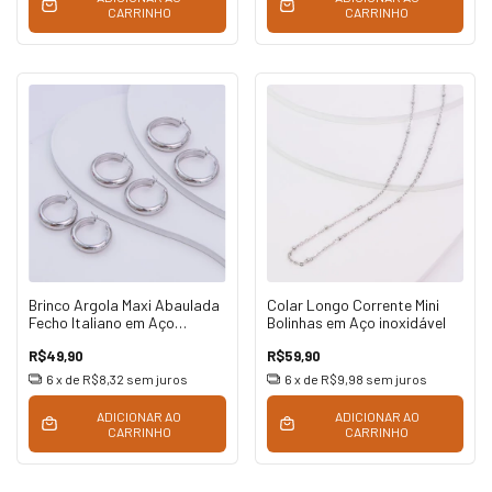
CARRINHO
CARRINHO
Brinco Argola Maxi Abaulada
Colar Longo Corrente Mini
Fecho Italiano em Aço
Bolinhas em Aço inoxidável
Inoxidável
R$49,90
R$59,90
6
x de
R$8,32
sem juros
6
x de
R$9,98
sem juros
ADICIONAR AO
ADICIONAR AO
CARRINHO
CARRINHO