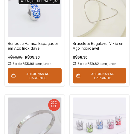
ATENÇÃO, ÚLTIMA PEÇA!
Berloque Hamsa Espaçador
Bracelete Regulável V Fio em
em Aço Inoxidável
Aço Inoxidável
R$59,90
R$35,90
R$58,90
6
x de
R$5,98
sem juros
6
x de
R$9,82
sem juros
ADICIONAR AO
ADICIONAR AO
CARRINHO
CARRINHO
27
%
OFF