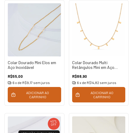
Colar Dourado Mini Elos em
Colar Dourado Multi
Aço Inoxidável
Retângulos Mini em Aço
Inoxidável
R$55,00
R$88,90
6
x de
R$9,17
sem juros
6
x de
R$14,82
sem juros
ADICIONAR AO
ADICIONAR AO
CARRINHO
CARRINHO
40
%
OFF