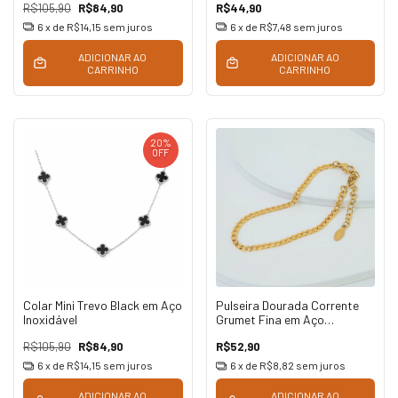
R$105,90
R$84,90
R$44,90
6
x de
R$14,15
sem juros
6
x de
R$7,48
sem juros
ADICIONAR AO
ADICIONAR AO
CARRINHO
CARRINHO
20
%
OFF
Colar Mini Trevo Black em Aço
Pulseira Dourada Corrente
Inoxidável
Grumet Fina em Aço
Inoxidável
R$105,90
R$84,90
R$52,90
6
x de
R$14,15
sem juros
6
x de
R$8,82
sem juros
ADICIONAR AO
ADICIONAR AO