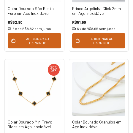
Colar Dourado São Bento
Brinco Argolinha Click 2mm
Furo em Aço Inoxidável
em Aço Inoxidável
R$52,90
R$51,90
6
x de
R$8,82
sem juros
6
x de
R$8,65
sem juros
ADICIONAR AO
ADICIONAR AO
CARRINHO
CARRINHO
20
%
OFF
Colar Dourado Mini Trevo
Colar Dourado Granulos em
Black em Aço Inoxidável
Aço Inoxidável