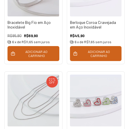
Bracelete Big Fio em Aço
Berloque Coroa Cravejada
Inoxidável
em Aço Inoxidável
R$95,90
R$69,90
R$45,90
6
x de
R$11,65
sem juros
6
x de
R$7,65
sem juros
ADICIONAR AO
ADICIONAR AO
CARRINHO
CARRINHO
22
%
OFF