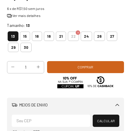
6
x de
R$7,50
sem juros
Ver mais detalhes
Tamanho:
13
13
15
16
18
21
22
24
26
27
29
30
MEIOS DE ENVIO
Alterar CEP
CALCULAR