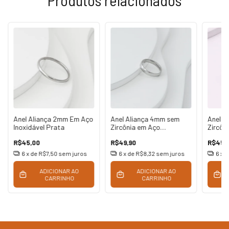
Anel Aliança 2mm Em Aço
Anel Aliança 4mm sem
Anel Al
Inoxidável Prata
Zircônia em Aço
Zircôn
Inoxidável
Inoxid
R$45,00
R$49,90
R$45,
6
x de
R$7,50
sem juros
6
x de
R$8,32
sem juros
6
x 
ADICIONAR AO
ADICIONAR AO
CARRINHO
CARRINHO