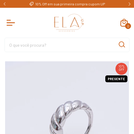
e)
10% Off em sua primeira compra cupom UP
0
10
%
OFF
PRESENTE