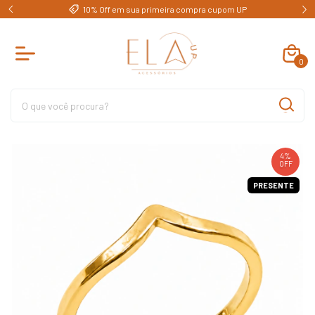
e)
10% Off em sua primeira compra cupom UP
0
4
%
OFF
PRESENTE