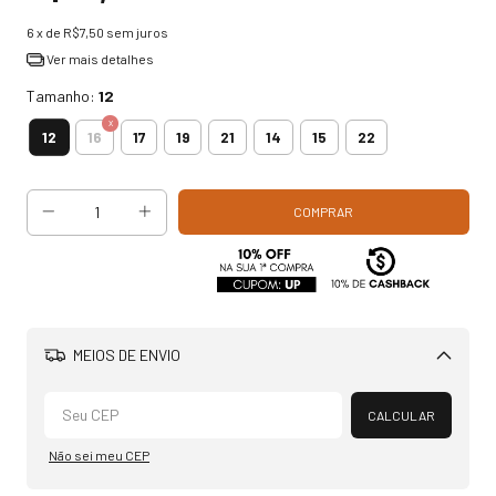
6
x de
R$7,50
sem juros
Ver mais detalhes
Tamanho:
12
12
16
17
19
21
14
15
22
MEIOS DE ENVIO
Alterar CEP
CALCULAR
Não sei meu CEP