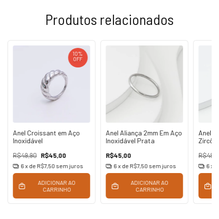
Produtos relacionados
10
%
OFF
Anel Croissant em Aço
Anel Aliança 2mm Em Aço
Anel G
Inoxidável
Inoxidável Prata
Zircôn
Inoxid
R$49,90
R$45,00
R$45,00
R$48,
6
x de
R$7,50
sem juros
6
x de
R$7,50
sem juros
6
x 
ADICIONAR AO
ADICIONAR AO
CARRINHO
CARRINHO