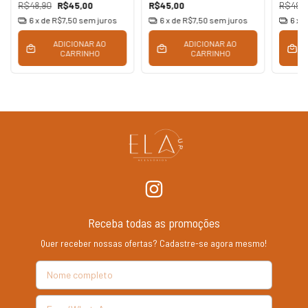
R$48,90
R$45,00
R$45,00
R$49,
6
x de
R$7,50
sem juros
6
x de
R$7,50
sem juros
6
x 
ADICIONAR AO
ADICIONAR AO
CARRINHO
CARRINHO
Receba todas as promoções
Quer receber nossas ofertas? Cadastre-se agora mesmo!