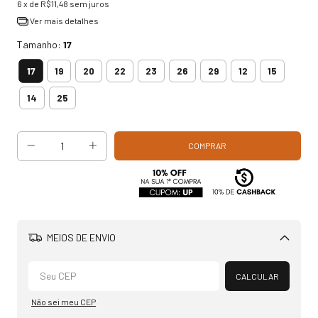
6
x de
R$11,48
sem juros
Ver mais detalhes
Tamanho:
17
17
19
20
22
23
26
29
12
15
14
25
MEIOS DE ENVIO
Alterar CEP
CALCULAR
Não sei meu CEP