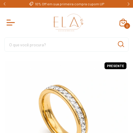
e)
10% Off em sua primeira compra cupom UP
0
PRESENTE