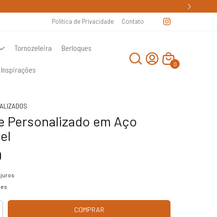
Política de Privacidade
Contato
Tornozeleira
Berloques
0
Inspirações
ALIZADOS
e Personalizado em Aço
el
0
juros
hes