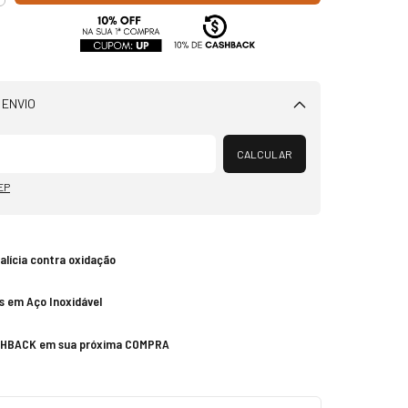
 ENVIO
Alterar CEP
CALCULAR
EP
talícia contra oxidação
s em Aço Inoxidável
SHBACK em sua próxima COMPRA