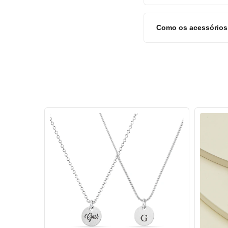
Como os acessórios 
28
%
OFF