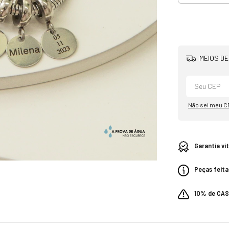
MEIOS DE
Não sei meu C
Garantia vi
Peças feita
10% de CA