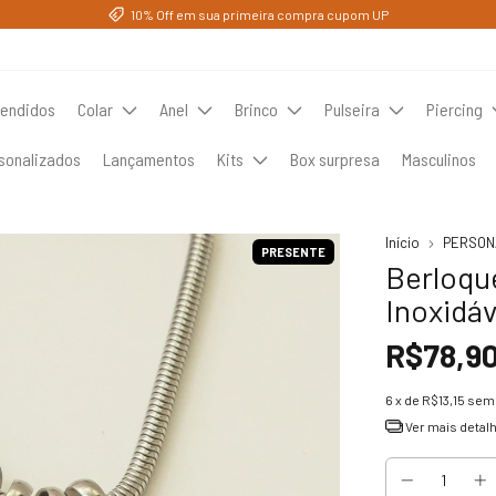
10% Off em sua primeira compra cupom UP
vendidos
Colar
Anel
Brinco
Pulseira
Piercing
sonalizados
Lançamentos
Kits
Box surpresa
Masculinos
Início
PERSON
PRESENTE
Berloqu
Inoxidáv
R$78,9
6
x de
R$13,15
sem 
Ver mais detal