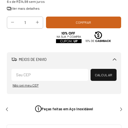
6
x de
R$14,98
sem juros
Ver mais detalhes
MEIOS DE ENVIO
Alterar CEP
CALCULAR
Não sei meu CEP
Peças feitas em Aço Inoxidável