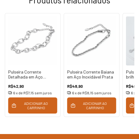
Pulseira Corrente
Pulseira Corrente Baiana
Pulsei
Detalhada em Aço
em Aço Inoxidável Prata
brilho
Inoxidável Prata
R$42,90
R$48,90
R$48,
6
x de
R$7,15
sem juros
6
x de
R$8,15
sem juros
6
x 
ADICIONAR AO
ADICIONAR AO
CARRINHO
CARRINHO