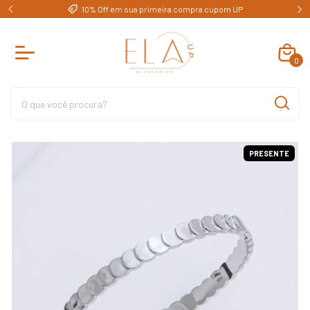
e)
10% Off em sua primeira compra cupom UP
0
PRESENTE