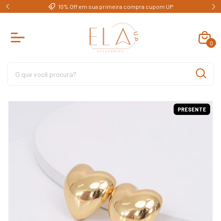
e)
10% Off em sua primeira compra cupom UP
0
PRESENTE