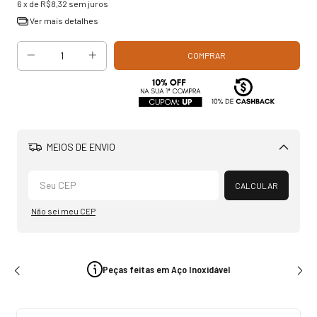
6
x de
R$8,32
sem juros
Ver mais detalhes
MEIOS DE ENVIO
Alterar CEP
CALCULAR
Não sei meu CEP
Peças feitas em Aço Inoxidável