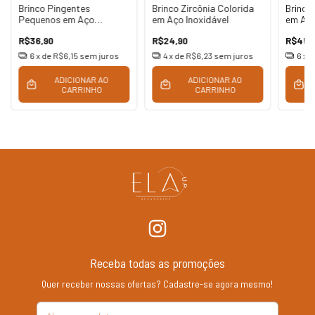
Brinco Pingentes
Brinco Zircônia Colorida
Brinco
Pequenos em Aço
em Aço Inoxidável
em Aço
Inoxidável e Antialérgico
R$36,90
R$24,90
R$45,
6
x de
R$6,15
sem juros
4
x de
R$6,23
sem juros
6
x 
ADICIONAR AO
ADICIONAR AO
CARRINHO
CARRINHO
Receba todas as promoções
Quer receber nossas ofertas? Cadastre-se agora mesmo!