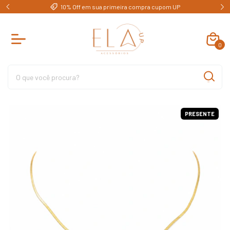
e)
10% Off em sua primeira compra cupom UP
0
PRESENTE