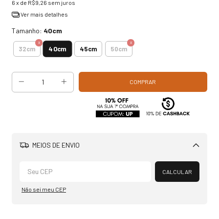
6
x de
R$9,26
sem juros
Ver mais detalhes
Tamanho:
40cm
40cm
32cm
45cm
50cm
MEIOS DE ENVIO
Alterar CEP
CALCULAR
Não sei meu CEP