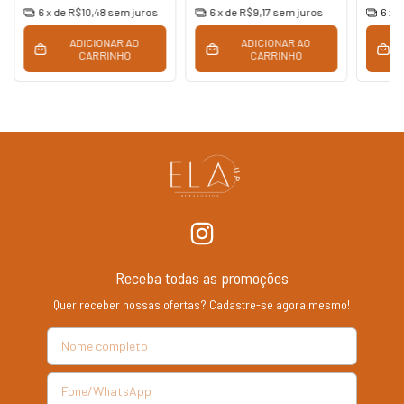
6
x de
R$10,48
sem juros
6
x de
R$9,17
sem juros
6
x 
ADICIONAR AO
ADICIONAR AO
CARRINHO
CARRINHO
Receba todas as promoções
Quer receber nossas ofertas? Cadastre-se agora mesmo!