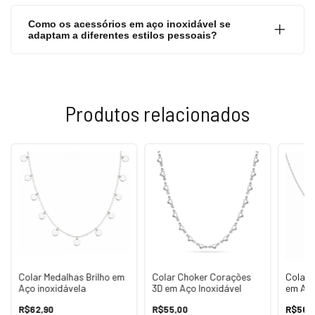
Como os acessórios em aço inoxidável se
adaptam a diferentes estilos pessoais?
Produtos relacionados
Colar Medalhas Brilho em
Colar Choker Corações
Colar 
Aço inoxidávela
3D em Aço Inoxidável
em Aço
R$62,90
R$55,00
R$56,