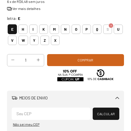
6
x de
R$6,48
sem juros
Ver mais detalhes
letra:
E
E
H
I
K
M
N
O
P
Q
S
U
V
W
Y
Z
X
MEIOS DE ENVIO
Alterar CEP
CALCULAR
Não sei meu CEP