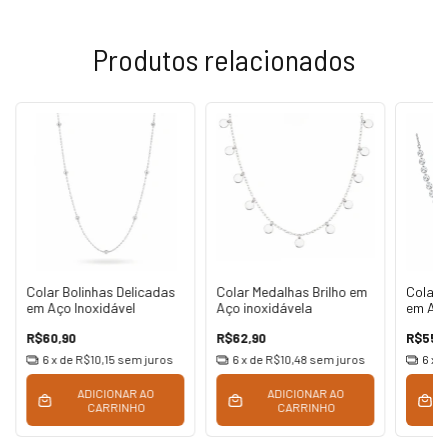
Produtos relacionados
Colar Bolinhas Delicadas
Colar Medalhas Brilho em
Colar 
em Aço Inoxidável
Aço inoxidávela
em Aço
R$60,90
R$62,90
R$55,
6
x de
R$10,15
sem juros
6
x de
R$10,48
sem juros
6
x 
ADICIONAR AO
ADICIONAR AO
CARRINHO
CARRINHO