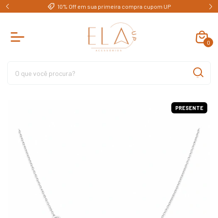
e)
10% Off em sua primeira compra cupom UP
0
PRESENTE