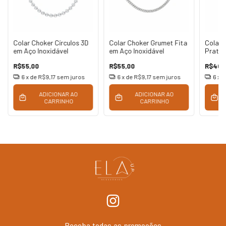
Colar Choker Círculos 3D
Colar Choker Grumet Fita
Colar 
em Aço Inoxidável
em Aço Inoxidável
Prata 
R$55,00
R$55,00
R$40,
6
x de
R$9,17
sem juros
6
x de
R$9,17
sem juros
6
x 
ADICIONAR AO
ADICIONAR AO
CARRINHO
CARRINHO
Receba todas as promoções