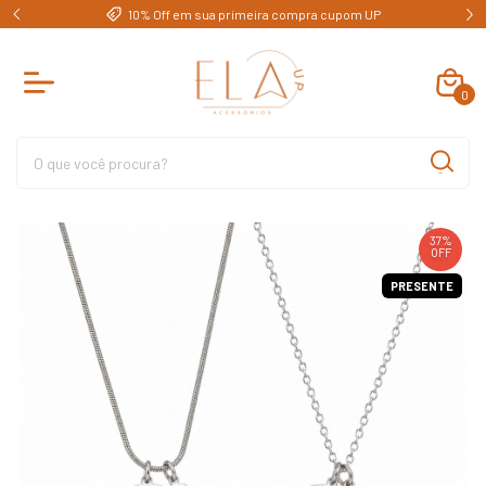
e)
10% Off em sua primeira compra cupom UP
0
37
%
OFF
PRESENTE