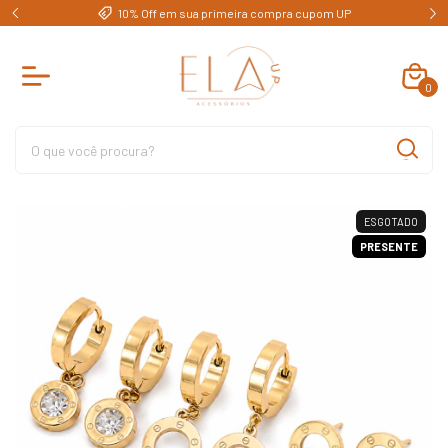
e)
10% Off em sua primeira compra cupom UP
0
ESGOTADO
PRESENTE