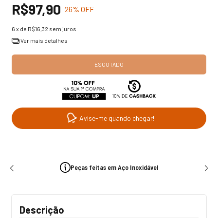
R$97,90
26
% OFF
6
x de
R$16,32
sem juros
Ver mais detalhes
Avise-me quando chegar!
Peças feitas em Aço Inoxidável
Descrição