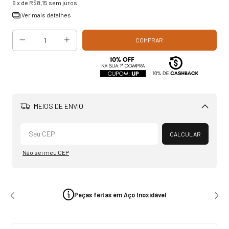
6
x de
R$8,15
sem juros
Ver mais detalhes
MEIOS DE ENVIO
Alterar CEP
CALCULAR
Não sei meu CEP
Peças feitas em Aço Inoxidável