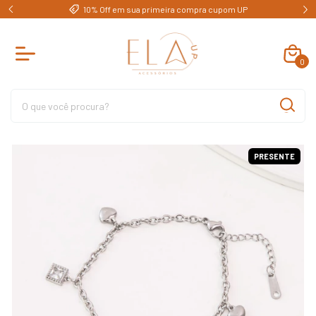
e)
10% Off em sua primeira compra cupom UP
0
PRESENTE