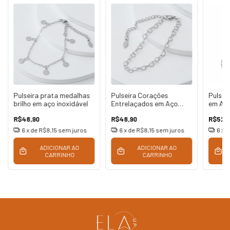
Pulseira prata medalhas
Pulseira Corações
Pulsei
brilho em aço inoxidável
Entrelaçados em Aço
em Aço
Inoxidável
R$48,90
R$48,90
R$52,
6
x de
R$8,15
sem juros
6
x de
R$8,15
sem juros
6
x 
ADICIONAR AO
ADICIONAR AO
CARRINHO
CARRINHO