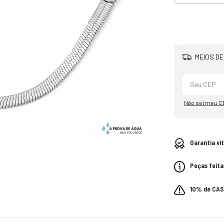
MEIOS DE
Não sei meu C
Garantia vi
Peças feita
10% de CA