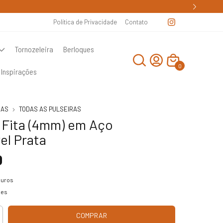
Política de Privacidade
Contato
Tornozeleira
Berloques
0
Inspirações
RAS
TODAS AS PULSEIRAS
a Fita (4mm) em Aço
el Prata
0
juros
hes