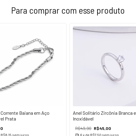
Para comprar com esse produto
a Corrente Baiana em Aço
Anel Solitário Zircônia Branca
el Prata
Inoxidável
90
R$49,90
R$45,00
e
R$8,15
sem juros
6
x de
R$7,50
sem juros