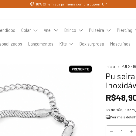
10% Off em sua primeira compra cupom UP
vendidos
Colar
Anel
Brinco
Pulseira
Piercing
sonalizados
Lançamentos
Kits
Box surpresa
Masculinos
Início
PULSEI
PRESENTE
Pulseir
Inoxidáv
R$48,9
6
x de
R$8,15
sem 
Ver mais detal