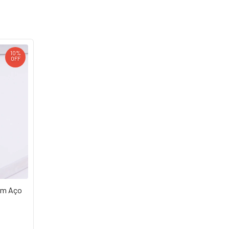
10
%
OFF
 em Aço