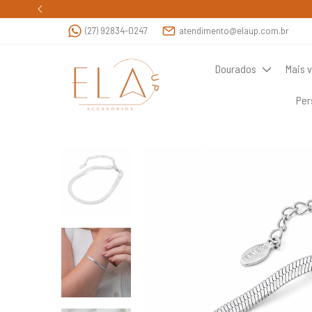
(27) 92834-0247
atendimento@elaup.com.br
Dourados
Mais 
Per