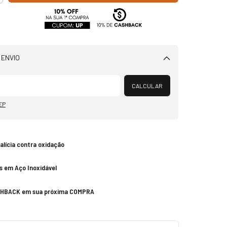
 ENVIO
Alterar CEP
CALCULAR
EP
talícia contra oxidação
s em Aço Inoxidável
SHBACK em sua próxima COMPRA