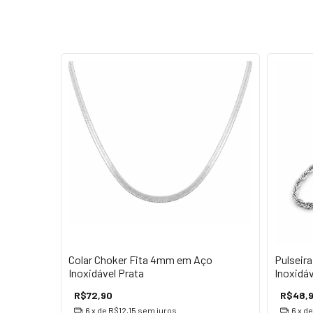
Colar Choker Fita 4mm em Aço
Pulseir
Inoxidável Prata
Inoxidáv
R$72,90
R$48,
6
x de
R$12,15
sem juros
6
x d