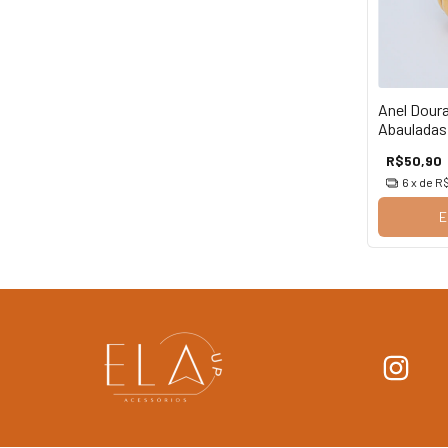
Anel Dour
Abauladas
Inoxidável
R$50,90
6
x de
R$
E