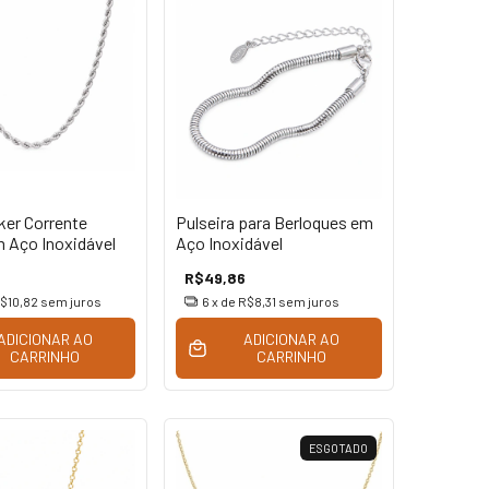
ker Corrente
Pulseira para Berloques em
 Aço Inoxidável
Aço Inoxidável
R$49,86
$10,82
sem juros
6
x de
R$8,31
sem juros
ADICIONAR AO
ADICIONAR AO
CARRINHO
CARRINHO
ESGOTADO