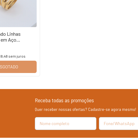
ado Linhas
 em Aço
8,48
sem juros
SGOTADO
Receba todas as promoções
Quer receber nossas ofertas? Cadastre-se agora mesmo!