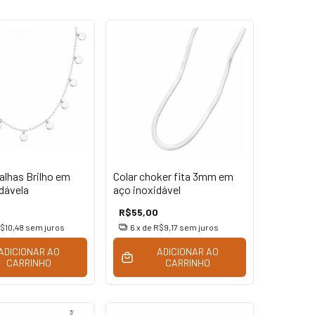
alhas Brilho em
Colar choker fita 3mm em
dávela
aço inoxidável
R$55,00
$10,48
sem juros
6
x de
R$9,17
sem juros
ADICIONAR AO
ADICIONAR AO
CARRINHO
CARRINHO