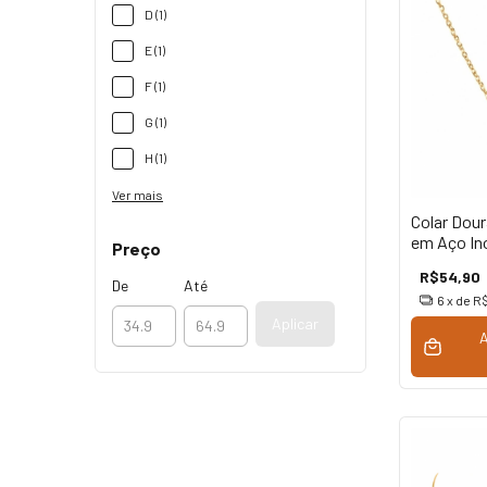
D (1)
E (1)
F (1)
G (1)
H (1)
Ver mais
Colar Dour
em Aço In
Preço
R$54,90
De
Até
6
x de
R$
Aplicar