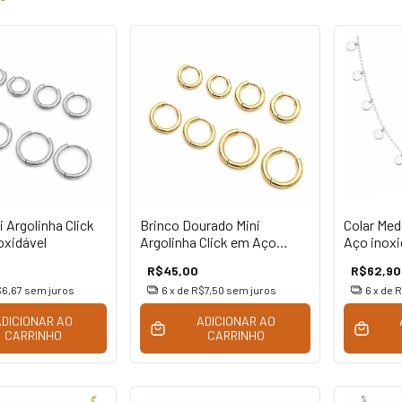
i Argolinha Click
Brinco Dourado Mini
Colar Med
oxidável
Argolinha Click em Aço
Aço inoxi
Inoxidável
R$45,00
R$62,90
6,67
sem juros
6
x de
R$7,50
sem juros
6
x de
R
ADICIONAR AO
ADICIONAR AO
CARRINHO
CARRINHO