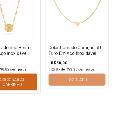
rado São Bento
Colar Dourado Coração 3D
ço Inoxidável
Furo Em Aço Inoxidável
R$59,90
$8,82
sem juros
6
x de
R$9,98
sem juros
ADICIONAR AO
ESGOTADO
CARRINHO