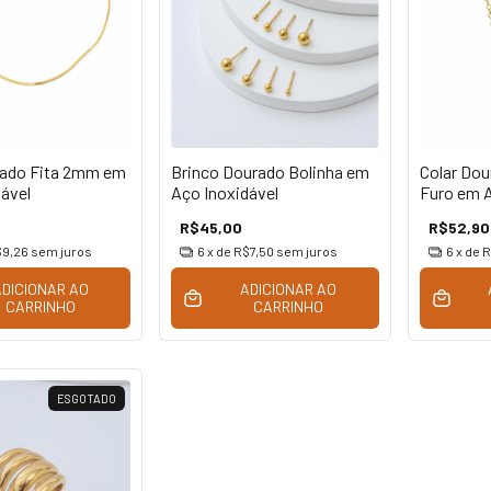
rado Fita 2mm em
Brinco Dourado Bolinha em
Colar Dou
ável
Aço Inoxidável
Furo em A
R$45,00
R$52,90
9,26
sem juros
6
x de
R$7,50
sem juros
6
x de
R
ADICIONAR AO
ADICIONAR AO
CARRINHO
CARRINHO
ESGOTADO