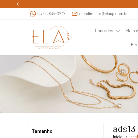
(27) 92834-0247
atendimento@elaup.com.br
Dourados
Mais 
Per
ads13
Tamanho
Início
ads