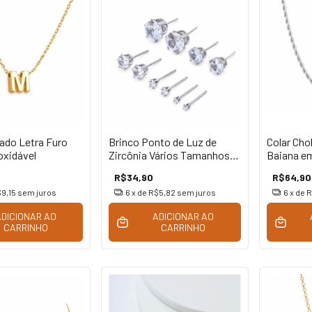
ado Letra Furo
Brinco Ponto de Luz de
Colar Cho
oxidável
Zircônia Vários Tamanhos
Baiana em
em Aço Inoxidável Prata
R$34,90
R$64,90
9,15
sem juros
6
x de
R$5,82
sem juros
6
x de
R
ADICIONAR AO
ADICIONAR AO
CARRINHO
CARRINHO