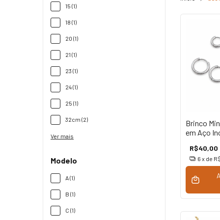
15 (1)
18 (1)
20 (1)
21 (1)
23 (1)
24 (1)
25 (1)
32cm (2)
Brinco Min
em Aço In
Ver mais
R$40,00
6
x de
R$
Modelo
A (1)
B (1)
C (1)