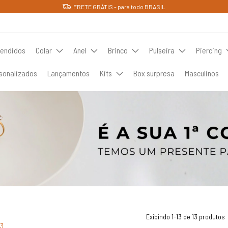
FRETE GRÁTIS - para todo BRASIL
vendidos
Colar
Anel
Brinco
Pulseira
Piercing
sonalizados
Lançamentos
Kits
Box surpresa
Masculinos
Exibindo 1-13 de 13 produtos
13