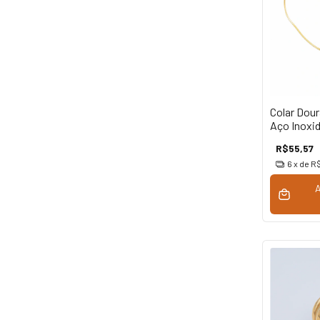
Colar Dou
Aço Inoxid
R$55,57
6
x de
R$