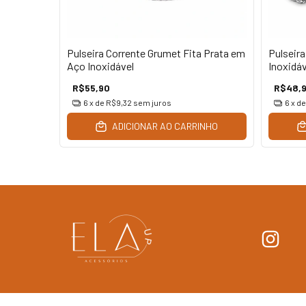
ho em aço
Pulseira Corrente Grumet Fita Prata em
Pulseir
Aço Inoxidável
Inoxidáv
R$55,90
R$48,
6
x de
R$9,32
sem juros
6
x d
INHO
ADICIONAR AO CARRINHO