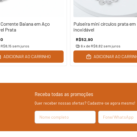
a Corrente Baiana em Aço
Pulseira mini círculos prata em
el Prata
inoxidável
90
R$52,90
e
R$8,15
sem juros
6
x de
R$8,82
sem juros
ADICIONAR AO CARRINHO
ADICIONAR AO CARRIN
Receba todas as promoções
Quer receber nossas ofertas? Cadastre-se agora mesmo!