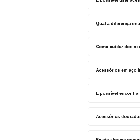
É possível usar aces
Qual a diferença en
Como cuidar dos ace
Acessórios em aço i
É possível encontra
Acessórios dourados
Existe alguma garan