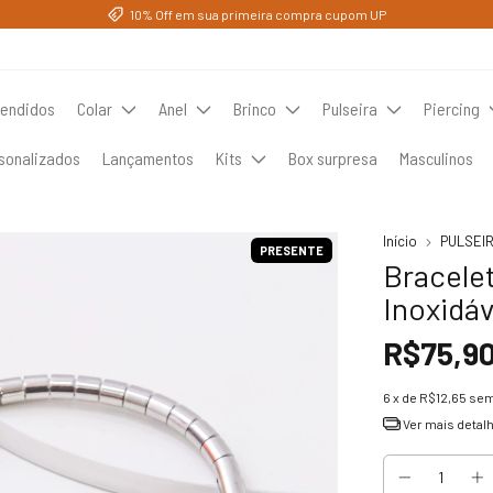
10% Off em sua primeira compra cupom UP
vendidos
Colar
Anel
Brinco
Pulseira
Piercing
sonalizados
Lançamentos
Kits
Box surpresa
Masculinos
Início
PULSEI
PRESENTE
Bracele
Inoxidáv
R$75,9
6
x de
R$12,65
sem
Ver mais detal