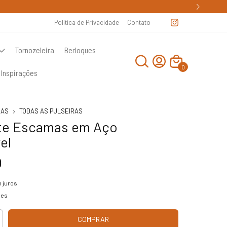
Política de Privacidade
Contato
Tornozeleira
Berloques
0
Inspirações
RAS
TODAS AS PULSEIRAS
te Escamas em Aço
el
0
 juros
hes