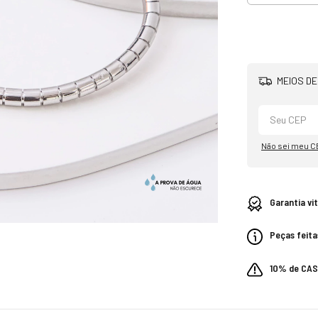
MEIOS DE
Não sei meu C
Garantia vi
Peças feita
10% de CA