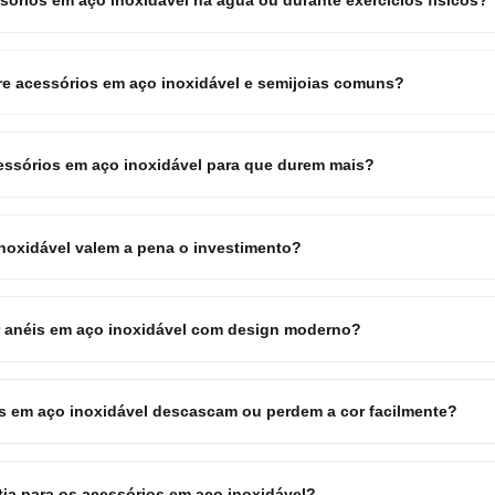
sórios em aço inoxidável na água ou durante exercícios físicos?
tre acessórios em aço inoxidável e semijoias comuns?
ssórios em aço inoxidável para que durem mais?
noxidável valem a pena o investimento?
r anéis em aço inoxidável com design moderno?
 em aço inoxidável descascam ou perdem a cor facilmente?
tia para os acessórios em aço inoxidável?