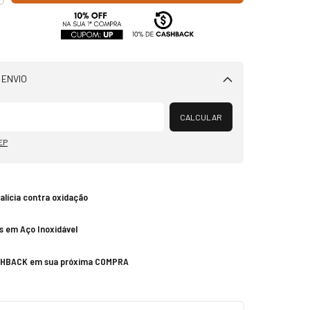
 ENVIO
Alterar CEP
CALCULAR
EP
talícia contra oxidação
s em Aço Inoxidável
SHBACK em sua próxima COMPRA