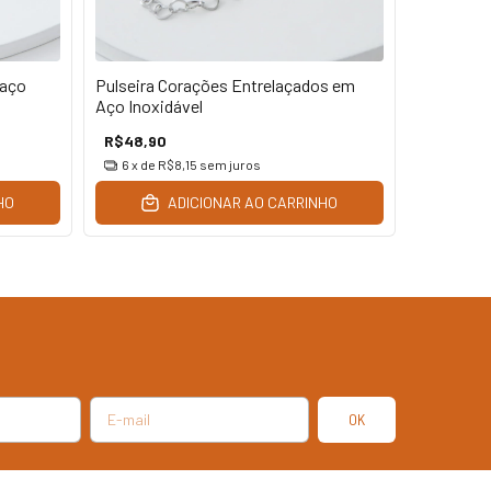
 aço
Pulseira Corações Entrelaçados em
Pulseira 
Aço Inoxidável
R$48,90
R$45,90
6
x de
R$8,15
sem juros
6
x de
R
HO
ADICIONAR AO CARRINHO