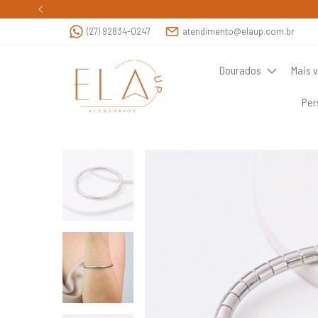
(27) 92834-0247
atendimento@elaup.com.br
Dourados
Mais 
Per