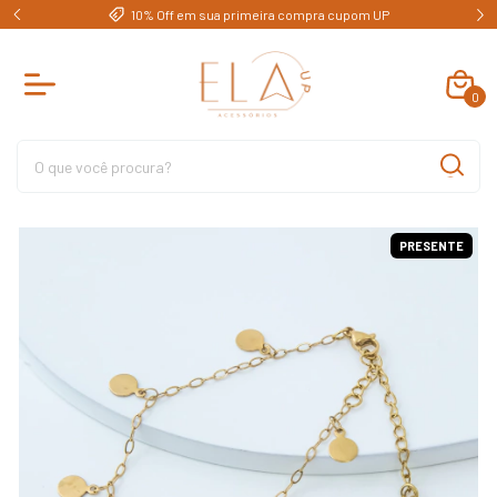
e)
10% Off em sua primeira compra cupom UP
0
PRESENTE