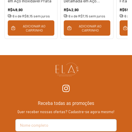
em Aço Inoxidável Prata
Detalhada em Aço
Fita P
Inoxidável Prata
Inoxid
R$48,90
R$42,90
R$55,
6
x de
R$8,15
sem juros
6
x de
R$7,15
sem juros
6
x 
ADICIONAR AO
ADICIONAR AO
CARRINHO
CARRINHO
Receba todas as promoções
Quer receber nossas ofertas? Cadastre-se agora mesmo!