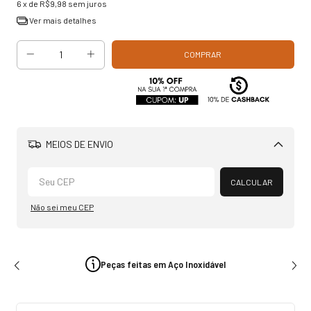
6
x de
R$9,98
sem juros
Ver mais detalhes
MEIOS DE ENVIO
Alterar CEP
CALCULAR
Não sei meu CEP
Peças feitas em Aço Inoxidável