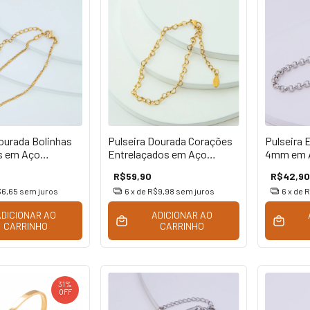
ourada Bolinhas
Pulseira Dourada Corações
Pulseira 
s em Aço
Entrelaçados em Aço
4mm em A
Inoxidável
R$59,90
R$42,90
6,65
sem juros
6
x de
R$9,98
sem juros
6
x de
R
ADICIONAR AO
ADICIONAR AO
CARRINHO
CARRINHO
31
%
OFF