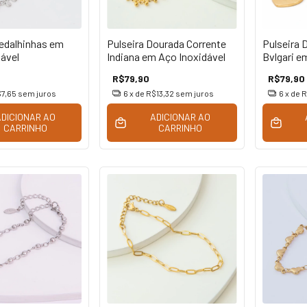
Medalhinhas em
Pulseira Dourada Corrente
Pulseira 
ável
Indiana em Aço Inoxidável
Bvlgari e
R$79,90
R$79,90
7,65
sem juros
6
x de
R$13,32
sem juros
6
x de
R
ADICIONAR AO
ADICIONAR AO
CARRINHO
CARRINHO