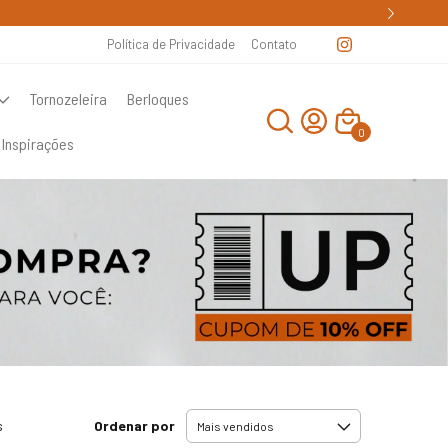
Política de Privacidade
Contato
Tornozeleira
Berloques
0
Inspirações
Ordenar por
s