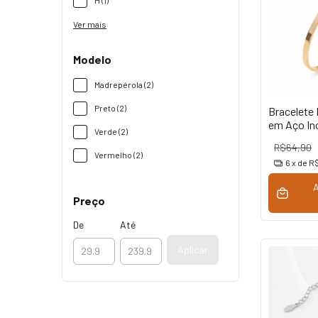
H (1)
Ver mais
Modelo
Madrepérola (2)
Preto (2)
Bracelete
em Aço In
Verde (2)
R$64,90
Vermelho (2)
6
x de
R$
Preço
De
Até
Aplicar