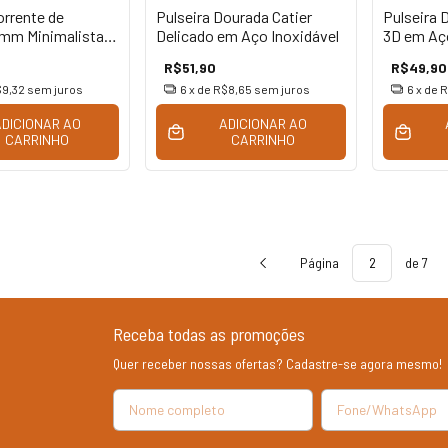
orrente de
Pulseira Dourada Catier
Pulseira 
4mm Minimalista
Delicado em Aço Inoxidável
3D em Aço
oxidável
R$51,90
R$49,90
9,32
sem juros
6
x de
R$8,65
sem juros
6
x de
R
ADICIONAR AO
ADICIONAR AO
CARRINHO
CARRINHO
Página
de 7
Receba todas as promoções
Quer receber nossas ofertas? Cadastre-se agora mesmo!