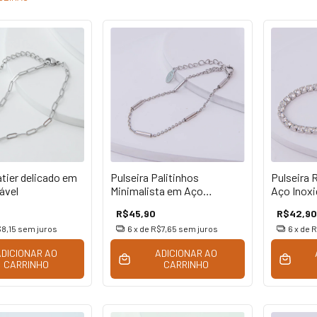
atier delicado em
Pulseira Palitinhos
Pulseira 
ável
Minimalista em Aço
Aço Inoxi
Inoxidável
R$45,90
R$42,90
8,15
sem juros
6
x de
R$7,65
sem juros
6
x de
R
ADICIONAR AO
ADICIONAR AO
CARRINHO
CARRINHO