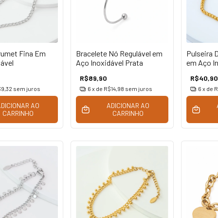
Grumet Fina Em
Bracelete Nó Regulável em
Pulseira 
ável
Aço Inoxidável Prata
em Aço In
R$89,90
R$40,90
9,32
sem juros
6
x de
R$14,98
sem juros
6
x de
R
ADICIONAR AO
ADICIONAR AO
CARRINHO
CARRINHO