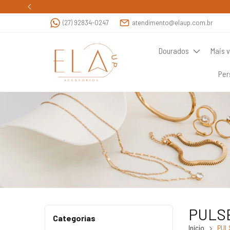
(27) 92834-0247
atendimento@elaup.com.br
Dourados
Mais 
Per
PULS
Categorias
Início
PUL