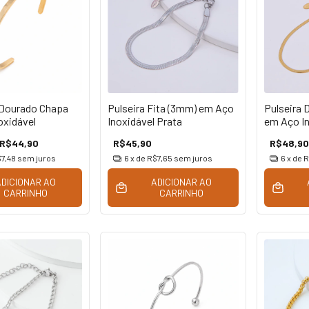
 Dourado Chapa
Pulseira Fita (3mm) em Aço
Pulseira 
oxidável
Inoxidável Prata
em Aço In
R$44,90
R$45,90
R$48,90
7,48
sem juros
6
x de
R$7,65
sem juros
6
x de
R
ADICIONAR AO
ADICIONAR AO
CARRINHO
CARRINHO