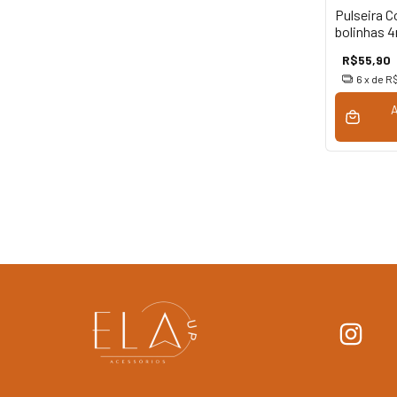
Pulseira C
bolinhas 
em Aço In
R$55,90
6
x de
R$