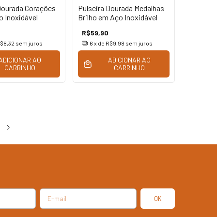
Dourada Corações
Pulseira Dourada Medalhas
 Inoxidável
Brilho em Aço Inoxidável
R$59,90
$8,32
sem juros
6
x de
R$9,98
sem juros
ADICIONAR AO
ADICIONAR AO
CARRINHO
CARRINHO