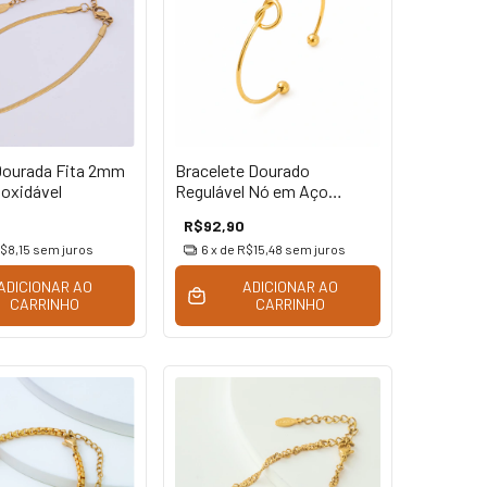
Dourada Fita 2mm
Bracelete Dourado
oxidável
Regulável Nó em Aço
Inoxidável
R$92,90
$8,15
sem juros
6
x de
R$15,48
sem juros
ADICIONAR AO
ADICIONAR AO
CARRINHO
CARRINHO