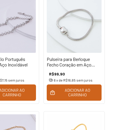
Elo Português
Pulseira para Berloque
ço Inoxidável
Fecho Coração em Aço
Inoxidável
R$99,90
$7,15
sem juros
6
x de
R$16,65
sem juros
ADICIONAR AO
ADICIONAR AO
CARRINHO
CARRINHO