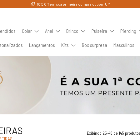
10% Off em sua primeira compra cupom UP
vendidos
Colar
Anel
Brinco
Pulseira
Piercing
sonalizados
Lançamentos
Kits
Box surpresa
Masculinos
EIRAS
Exibindo 25-48 de 145 produto
SEIRAS