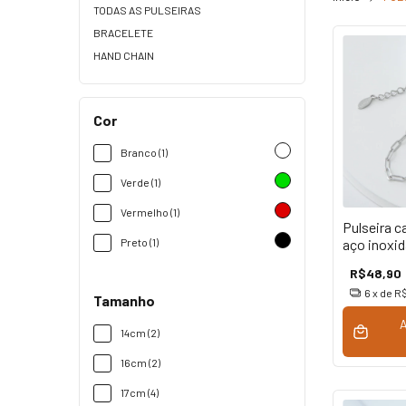
TODAS AS PULSEIRAS
BRACELETE
HAND CHAIN
Cor
Branco (1)
Verde (1)
Vermelho (1)
Pulseira c
aço inoxid
Preto (1)
R$48,90
6
x de
R$
Tamanho
14cm (2)
16cm (2)
17cm (4)