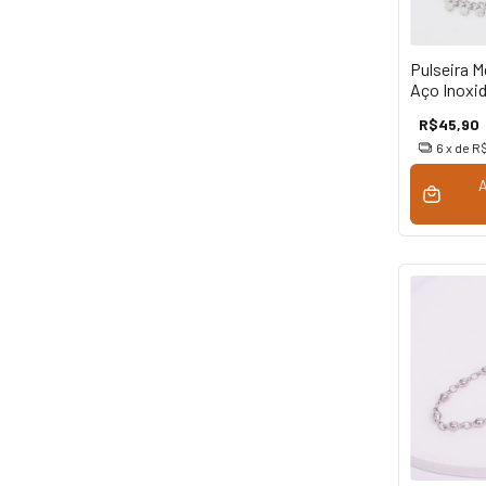
Pulseira 
Aço Inoxid
R$45,90
6
x de
R$