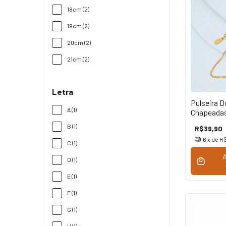
18cm (2)
19cm (2)
20cm (2)
21cm (2)
Letra
Pulseira D
A (1)
Chapeada
Inoxidável
B (1)
R$39,90
6
x de
R$
C (1)
D (1)
E (1)
F (1)
G (1)