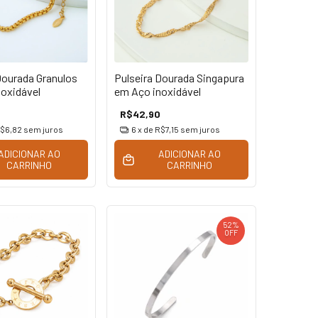
Dourada Granulos
Pulseira Dourada Singapura
oxidável
em Aço inoxidável
R$42,90
$6,82
sem juros
6
x de
R$7,15
sem juros
ADICIONAR AO
ADICIONAR AO
CARRINHO
CARRINHO
52
%
OFF