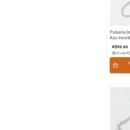
Pulseira 
Aço Inoxid
R$55,90
6
x de
R$