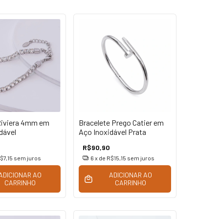
Riviera 4mm em
Bracelete Prego Catier em
dável
Aço Inoxidável Prata
R$90,90
$7,15
sem juros
6
x de
R$15,15
sem juros
ADICIONAR AO
ADICIONAR AO
CARRINHO
CARRINHO