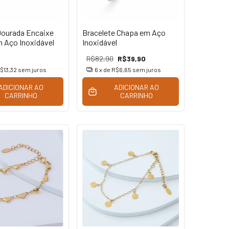
Dourada Encaixe
Bracelete Chapa em Aço
m Aço Inoxidável
Inoxidável
R$82,90
R$39,90
$13,32
sem juros
6
x de
R$6,65
sem juros
ADICIONAR AO
ADICIONAR AO
CARRINHO
CARRINHO