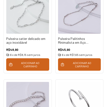
Pulseira catier delicado em
Pulseira Palitinhos
aço inoxidável
Minimalista em Aço
Inoxidável
R$48,90
R$45,90
6
x de
R$8,15
sem juros
6
x de
R$7,65
sem juros
ADICIONAR AO
ADICIONAR AO
CARRINHO
CARRINHO