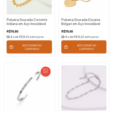
Pulseira Dourada Corrente
Pulseira Dourada Encaixe
Indiana em Aço Inoxidável
Bvlgari em Aço Inoxidável
R$79,90
R$79,90
6
x de
R$13,32
sem juros
6
x de
R$13,32
sem juros
ADICIONAR AO
ADICIONAR AO
CARRINHO
CARRINHO
52
%
OFF