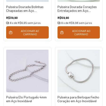
Pulseira Dourada Bolinhas
Pulseira Dourada Corações
Chapeadas em Aço
Entrelaçados em Aço
Inoxidável
Inoxidável
R$39,90
R$59,90
6
x de
R$6,65
sem juros
6
x de
R$9,98
sem juros
ADICIONAR AO
ADICIONAR AO
CARRINHO
CARRINHO
Pulseira Elo Português 4mm
Pulseira para Berloque Fecho
em Aço Inoxidável
Coração em Aço Inoxidável