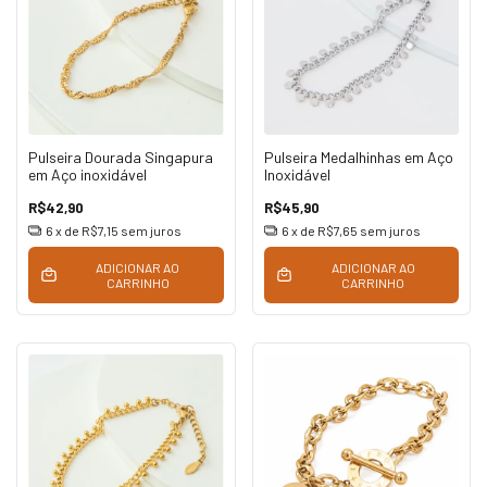
Pulseira Dourada Singapura
Pulseira Medalhinhas em Aço
em Aço inoxidável
Inoxidável
R$42,90
R$45,90
6
x de
R$7,15
sem juros
6
x de
R$7,65
sem juros
ADICIONAR AO
ADICIONAR AO
CARRINHO
CARRINHO