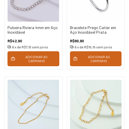
Pulseira Riviera 4mm em Aço
Bracelete Prego Catier em
Inoxidável
Aço Inoxidável Prata
R$42,90
R$90,90
6
x de
R$7,15
sem juros
6
x de
R$15,15
sem juros
ADICIONAR AO
ADICIONAR AO
CARRINHO
CARRINHO