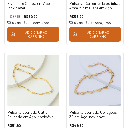
Bracelete Chapa em Aço
Pulseira Corrente de bolinhas
Inoxidável
4mm Minimalista em Aço
Inoxidável
R$82,90
R$39,90
R$55,90
6
x de
R$6,65
sem juros
6
x de
R$9,32
sem juros
ADICIONAR AO
ADICIONAR AO
CARRINHO
CARRINHO
Pulseira Dourada Catier
Pulseira Dourada Corações
Delicado em Aço Inoxidável
3D em Aço Inoxidável
R$51,90
R$49,90