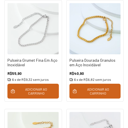
Pulseira Grumet Fina Em Aço
Pulseira Dourada Granulos
Inoxidável
em Aço Inoxidável
R$55,90
R$40,90
6
x de
R$9,32
sem juros
6
x de
R$6,82
sem juros
ADICIONAR AO
ADICIONAR AO
CARRINHO
CARRINHO