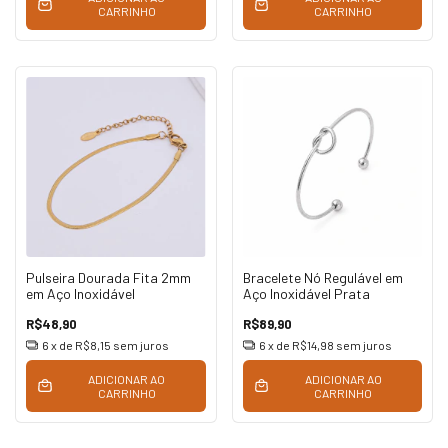
CARRINHO
CARRINHO
Pulseira Dourada Fita 2mm
Bracelete Nó Regulável em
em Aço Inoxidável
Aço Inoxidável Prata
R$48,90
R$89,90
6
x de
R$8,15
sem juros
6
x de
R$14,98
sem juros
ADICIONAR AO
ADICIONAR AO
CARRINHO
CARRINHO