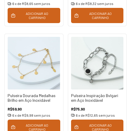
6
x de
R$8,65
sem juros
6
x de
R$8,32
sem juros
ADICIONAR AO
ADICIONAR AO
CARRINHO
CARRINHO
Pulseira Dourada Medalhas
Pulseira Inspiração Bvlgari
Brilho em Aço Inoxidável
em Aço Inoxidável
R$59,90
R$75,90
6
x de
R$9,98
sem juros
6
x de
R$12,65
sem juros
ADICIONAR AO
ADICIONAR AO
CARRINHO
CARRINHO