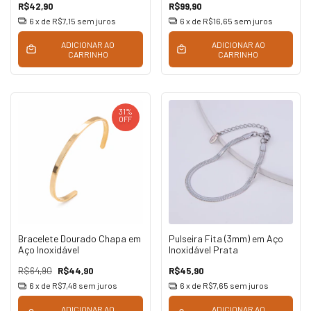
R$42,90
R$99,90
6
x de
R$7,15
sem juros
6
x de
R$16,65
sem juros
ADICIONAR AO
ADICIONAR AO
CARRINHO
CARRINHO
31
%
OFF
Bracelete Dourado Chapa em
Pulseira Fita (3mm) em Aço
Aço Inoxidável
Inoxidável Prata
R$64,90
R$44,90
R$45,90
6
x de
R$7,48
sem juros
6
x de
R$7,65
sem juros
ADICIONAR AO
ADICIONAR AO