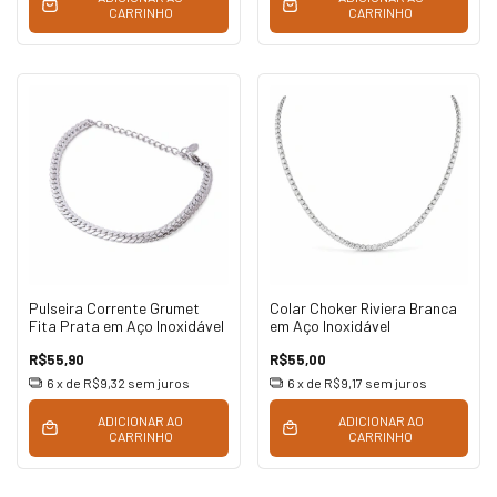
CARRINHO
CARRINHO
Pulseira Corrente Grumet
Colar Choker Riviera Branca
Fita Prata em Aço Inoxidável
em Aço Inoxidável
R$55,90
R$55,00
6
x de
R$9,32
sem juros
6
x de
R$9,17
sem juros
ADICIONAR AO
ADICIONAR AO
CARRINHO
CARRINHO