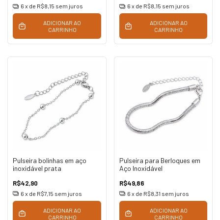
6
x de
R$8,15
sem juros
6
x de
R$8,15
sem juros
ADICIONAR AO
ADICIONAR AO
CARRINHO
CARRINHO
Pulseira bolinhas em aço
Pulseira para Berloques em
inoxidável prata
Aço Inoxidável
R$42,90
R$49,86
6
x de
R$7,15
sem juros
6
x de
R$8,31
sem juros
ADICIONAR AO
ADICIONAR AO
CARRINHO
CARRINHO