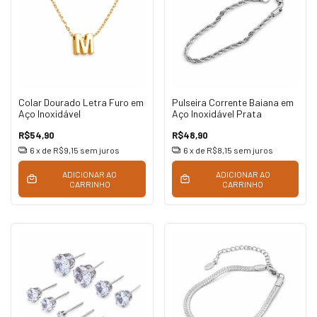
Colar Dourado Letra Furo em
Pulseira Corrente Baiana em
Aço Inoxidável
Aço Inoxidável Prata
R$54,90
R$48,90
6
x de
R$9,15
sem juros
6
x de
R$8,15
sem juros
ADICIONAR AO
ADICIONAR AO
CARRINHO
CARRINHO