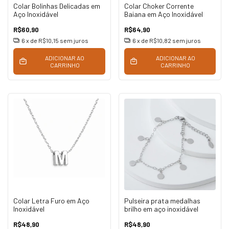
Colar Bolinhas Delicadas em
Colar Choker Corrente
Aço Inoxidável
Baiana em Aço Inoxidável
R$60,90
R$64,90
6
x de
R$10,15
sem juros
6
x de
R$10,82
sem juros
ADICIONAR AO
ADICIONAR AO
CARRINHO
CARRINHO
Colar Letra Furo em Aço
Pulseira prata medalhas
Inoxidável
brilho em aço inoxidável
R$48,90
R$48,90