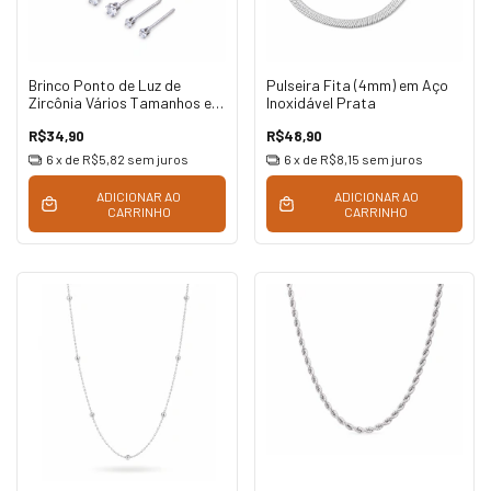
Brinco Ponto de Luz de
Pulseira Fita (4mm) em Aço
Zircônia Vários Tamanhos em
Inoxidável Prata
Aço Inoxidável Prata
R$34,90
R$48,90
6
x de
R$5,82
sem juros
6
x de
R$8,15
sem juros
ADICIONAR AO
ADICIONAR AO
CARRINHO
CARRINHO