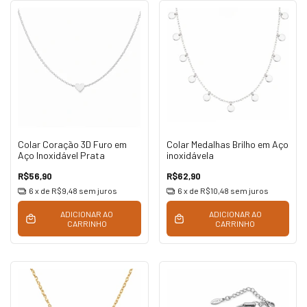
Colar Coração 3D Furo em
Colar Medalhas Brilho em Aço
Aço Inoxidável Prata
inoxidávela
R$56,90
R$62,90
6
x de
R$9,48
sem juros
6
x de
R$10,48
sem juros
ADICIONAR AO
ADICIONAR AO
CARRINHO
CARRINHO