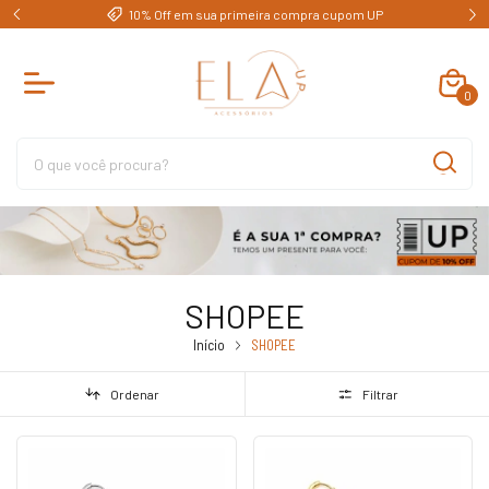
e)
10% Off em sua primeira compra cupom UP
0
SHOPEE
Início
SHOPEE
Ordenar
Filtrar