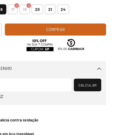
16
17
19
20
21
24
 ENVIO
Alterar CEP
CALCULAR
EP
talícia contra oxidação
s em Aço Inoxidável