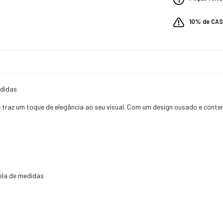
10% de CA
edidas
 traz um toque de elegância ao seu visual. Com um design ousado e cont
ela de medidas