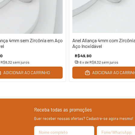
iança 4mm sem Zircônia em Aço
Anel Aliança 4mm com Zircôni
el
Aço Inoxidável
90
R$49,90
e
R$8,32
sem juros
6
x de
R$8,32
sem juros
ADICIONAR AO CARRINHO
ADICIONAR AO CARRIN
Receba todas as promoções
Quer receber nossas ofertas? Cadastre-se agora mesmo!