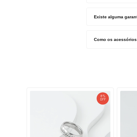
Existe alguma garan
Como os acessórios 
10
%
8
%
OFF
OFF