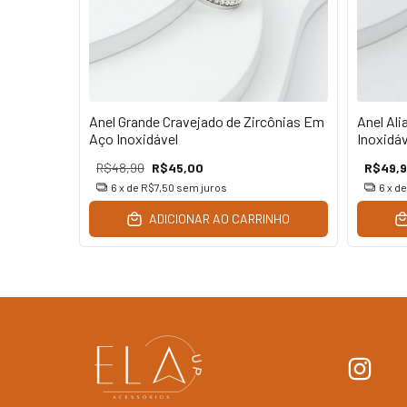
Anel Grande Cravejado de Zircônias Em
Anel Al
ável
Aço Inoxidável
Inoxidáv
R$48,90
R$45,00
R$49,
6
x de
R$7,50
sem juros
6
x d
INHO
ADICIONAR AO CARRINHO