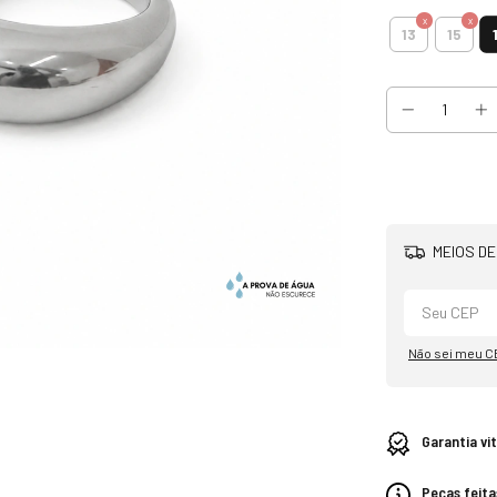
13
15
MEIOS DE
Não sei meu C
Garantia vi
Peças feita