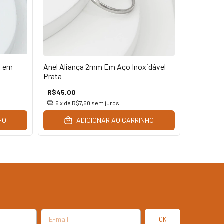
a em
Anel Aliança 2mm Em Aço Inoxidável
Anel Alia
Prata
Inoxidáve
R$45,00
R$45,00
6
x de
R$7,50
sem juros
6
x de
R
HO
ADICIONAR AO CARRINHO