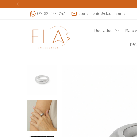
(27) 92834-0247
atendimento@elaup.com.br
Dourados
Mais 
Per