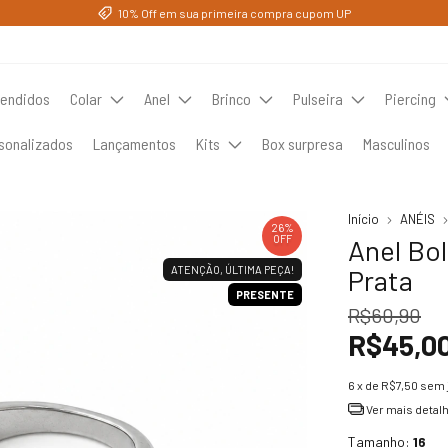
10% Off em sua primeira compra cupom UP
vendidos
Colar
Anel
Brinco
Pulseira
Piercing
sonalizados
Lançamentos
Kits
Box surpresa
Masculinos
Início
ANÉIS
26
%
OFF
Anel Bol
ATENÇÃO, ÚLTIMA PEÇA!
Prata
PRESENTE
R$60,90
R$45,0
6
x de
R$7,50
sem 
Ver mais detal
Tamanho:
16