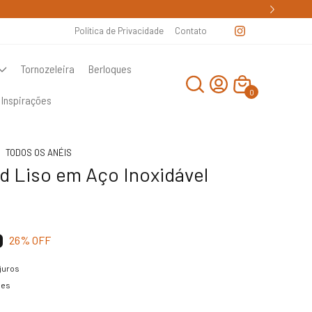
Política de Privacidade
Contato
Tornozeleira
Berloques
0
Inspirações
TODOS OS ANÉIS
d Liso em Aço Inoxidável
0
26
% OFF
juros
hes