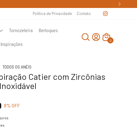
Política de Privacidade
Contato
Tornozeleira
Berloques
0
Inspirações
TODOS OS ANÉIS
piração Catier com Zircônias
Inoxidável
0
8
% OFF
juros
hes