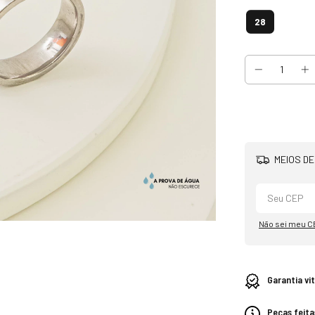
28
MEIOS DE
Não sei meu C
Garantia vi
Peças feita