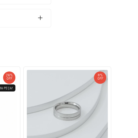
26
%
8
%
OFF
OFF
MA PEÇA!