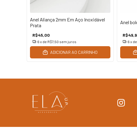
nia em
Anel Aliança 2mm Em Aço Inoxidável
Anel bol
Prata
R$45,00
R$49,
6
x de
R$7,50
sem juros
6
x d
INHO
ADICIONAR AO CARRINHO