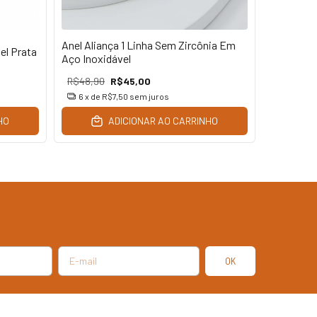
Anel Aliança 1 Linha Sem Zircônia Em
Anel Alia
el Prata
Aço Inoxidável
Inoxidáve
R$48,90
R$45,00
R$45,00
6
x de
R$7,50
sem juros
6
x de
R
HO
ADICIONAR AO CARRINHO