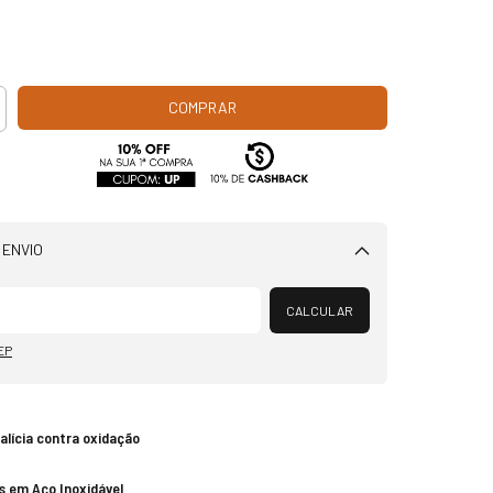
 ENVIO
Alterar CEP
CALCULAR
EP
talícia contra oxidação
s em Aço Inoxidável