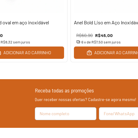
d oval em aço inoxidável
Anel Bold Liso em Aço Inoxidáv
90
R$60,90
R$45,00
e
R$8,32
sem juros
6
x de
R$7,50
sem juros
ADICIONAR AO CARRINHO
ADICIONAR AO CARRIN
Receba todas as promoções
Quer receber nossas ofertas? Cadastre-se agora mesmo!