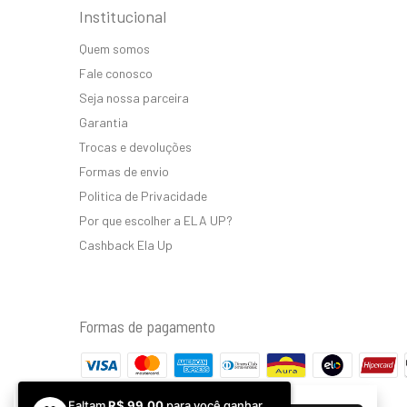
Institucional
Quem somos
Fale conosco
Seja nossa parceira
Garantia
Trocas e devoluções
Formas de envio
Politica de Privacidade
Por que escolher a ELA UP?
Cashback Ela Up
Formas de pagamento
Faltam
R$ 99,00
para você ganhar
Ao navegar por este site
você aceita o uso