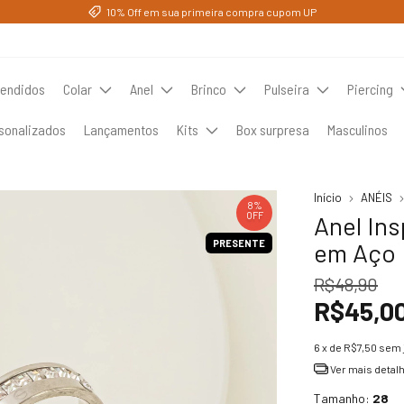
10% Off em sua primeira compra cupom UP
vendidos
Colar
Anel
Brinco
Pulseira
Piercing
sonalizados
Lançamentos
Kits
Box surpresa
Masculinos
Início
ANÉIS
8
%
OFF
Anel Ins
PRESENTE
em Aço 
R$48,90
R$45,0
6
x de
R$7,50
sem 
Ver mais detal
Tamanho:
28