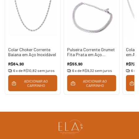
Colar Choker Corrente
Pulseira Corrente Grumet
Colar 
Baiana em Aço Inoxidável
Fita Prata em Aço
em Aço
Inoxidável
R$64,90
R$55,90
R$72,9
6
x de
R$10,82
sem juros
6
x de
R$9,32
sem juros
6
x 
ADICIONAR AO
ADICIONAR AO
CARRINHO
CARRINHO