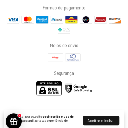
Formas de pagamento
Meios de envio
Segurança
ELA UP - Acessórios em Aço Inoxidável
4
Ao navegar por este site
você aceita o uso de
©2026. ELA UP COMERCIO E CONFECCAO DE ACESSORIOS DE MODA LTDA -
Aceitar e fechar
cookies
para agilizar a sua experiência de
48390584000185. Todos os direitos reservados.
compra.