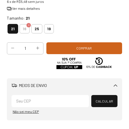
6
x de
R$5,48
sem juros
Ver mais detalhes
Tamanho:
21
21
16
25
19
MEIOS DE ENVIO
Alterar CEP
CALCULAR
Não sei meu CEP