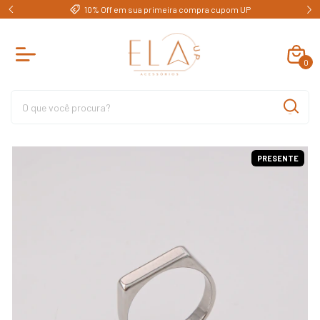
e)
10% Off em sua primeira compra cupom UP
0
PRESENTE