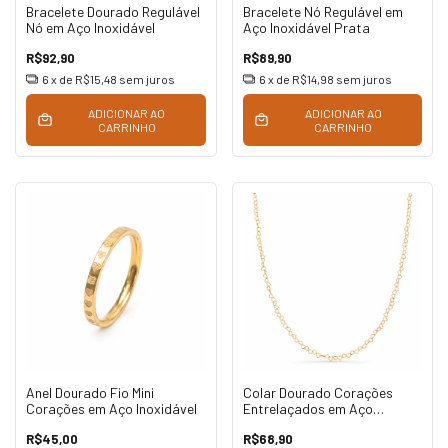
Bracelete Dourado Regulável
Bracelete Nó Regulável em
Nó em Aço Inoxidável
Aço Inoxidável Prata
R$92,90
R$89,90
6
x de
R$15,48
sem juros
6
x de
R$14,98
sem juros
ADICIONAR AO
ADICIONAR AO
CARRINHO
CARRINHO
Anel Dourado Fio Mini
Colar Dourado Corações
Corações em Aço Inoxidável
Entrelaçados em Aço
Inoxidável
R$45,00
R$68,90