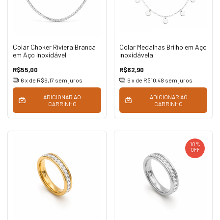
Colar Choker Riviera Branca
Colar Medalhas Brilho em Aço
em Aço Inoxidável
inoxidávela
R$55,00
R$62,90
6
x de
R$9,17
sem juros
6
x de
R$10,48
sem juros
ADICIONAR AO
ADICIONAR AO
CARRINHO
CARRINHO
10
%
OFF