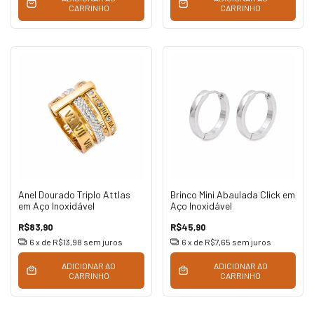
CARRINHO
CARRINHO
Anel Dourado Triplo Attlas
Brinco Mini Abaulada Click em
em Aço Inoxidável
Aço Inoxidável
R$83,90
R$45,90
6
x de
R$13,98
sem juros
6
x de
R$7,65
sem juros
ADICIONAR AO
ADICIONAR AO
CARRINHO
CARRINHO