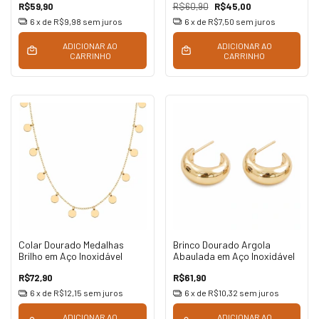
R$59,90
R$60,90
R$45,00
6
x de
R$9,98
sem juros
6
x de
R$7,50
sem juros
ADICIONAR AO
ADICIONAR AO
CARRINHO
CARRINHO
Colar Dourado Medalhas
Brinco Dourado Argola
Brilho em Aço Inoxidável
Abaulada em Aço Inoxidável
R$72,90
R$61,90
6
x de
R$12,15
sem juros
6
x de
R$10,32
sem juros
ADICIONAR AO
ADICIONAR AO