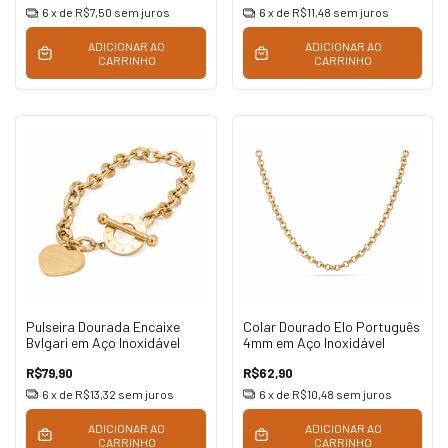
6
x de
R$7,50
sem juros
6
x de
R$11,48
sem juros
ADICIONAR AO
ADICIONAR AO
CARRINHO
CARRINHO
Pulseira Dourada Encaixe
Colar Dourado Elo Português
Bvlgari em Aço Inoxidável
4mm em Aço Inoxidável
R$79,90
R$62,90
6
x de
R$13,32
sem juros
6
x de
R$10,48
sem juros
ADICIONAR AO
ADICIONAR AO
CARRINHO
CARRINHO