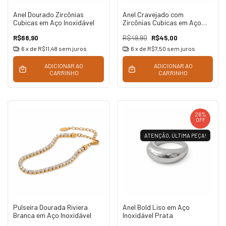
Anel Dourado Zircônias
Anel Cravejado com
Cubicas em Aço Inoxidável
Zircônias Cubicas em Aço
Inoxidável
R$68,90
R$49,90
R$45,00
6
x de
R$11,48
sem juros
6
x de
R$7,50
sem juros
ADICIONAR AO
ADICIONAR AO
CARRINHO
CARRINHO
26
%
OFF
ATENÇÃO, ÚLTIMA PEÇA!
Pulseira Dourada Riviera
Anel Bold Liso em Aço
Branca em Aço Inoxidável
Inoxidável Prata