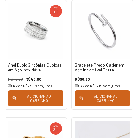
4
%
OFF
Anel Duplo Zircônias Cubicas
Bracelete Prego Catier em
em Aço Inoxidável
Aço Inoxidável Prata
R$46,90
R$45,00
R$90,90
6
x de
R$7,50
sem juros
6
x de
R$15,15
sem juros
ADICIONAR AO
ADICIONAR AO
CARRINHO
CARRINHO
4
%
OFF