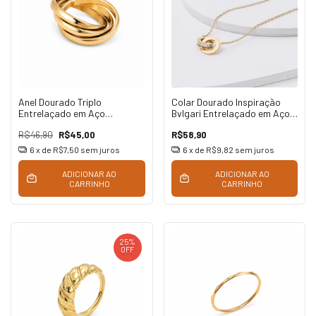
Anel Dourado Triplo
Colar Dourado Inspiração
Entrelaçado em Aço
Bvlgari Entrelaçado em Aço
Inoxidável
Inoxidável
R$46,90
R$45,00
R$58,90
6
x de
R$7,50
sem juros
6
x de
R$9,82
sem juros
ADICIONAR AO
ADICIONAR AO
CARRINHO
CARRINHO
25
%
OFF