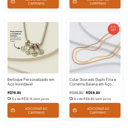
CARRINHO
CARRINHO
31
%
OFF
Berloque Personalizado em
Colar Dourado Duplo Fita e
Aço Inoxidável
Corrente Baiana em Aço
Inoxidável
R$78,90
R$85,90
R$58,90
6
x de
R$13,15
sem juros
6
x de
R$9,82
sem juros
ADICIONAR AO
ADICIONAR AO
CARRINHO
CARRINHO