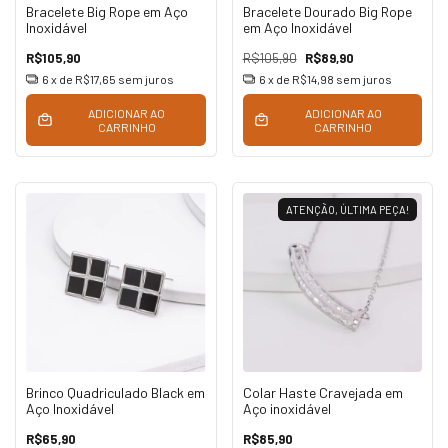
Bracelete Big Rope em Aço
Bracelete Dourado Big Rope
Inoxidável
em Aço Inoxidável
R$105,90
R$105,90
R$89,90
6
x de
R$17,65
sem juros
6
x de
R$14,98
sem juros
ADICIONAR AO
ADICIONAR AO
CARRINHO
CARRINHO
ATENÇÃO, ÚLTIMA PEÇA!
Brinco Quadriculado Black em
Colar Haste Cravejada em
Aço Inoxidável
Aço inoxidável
R$65,90
R$85,90