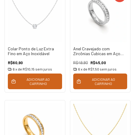
Colar Ponto de Luz Extra
Anel Cravejado com
Fino em Aço Inoxidável
Zircônias Cubicas em Aço
Inoxidável
R$60,90
R$49,90
R$45,00
6
x de
R$10,15
sem juros
6
x de
R$7,50
sem juros
ADICIONAR AO
ADICIONAR AO
CARRINHO
CARRINHO