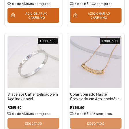
6
x de
R$10,98
sem juros
6
x de
R$14,32
sem juros
ADICIONAR AO
ADICIONAR AO
CARRINHO
CARRINHO
ESGOTADO
ESGOTADO
Bracelete Catier Delicado em
Colar Dourado Haste
Aço Inoxidável
Cravejada em Aço Inoxidável
R$95,90
R$68,90
6
x de
R$15,98
sem juros
6
x de
R$11,48
sem juros
ESGOTADO
ESGOTADO