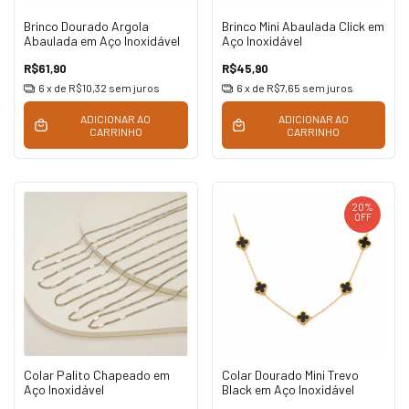
Brinco Dourado Argola
Brinco Mini Abaulada Click em
Abaulada em Aço Inoxidável
Aço Inoxidável
R$61,90
R$45,90
6
x de
R$10,32
sem juros
6
x de
R$7,65
sem juros
ADICIONAR AO
ADICIONAR AO
CARRINHO
CARRINHO
20
%
OFF
Colar Palito Chapeado em
Colar Dourado Mini Trevo
Aço Inoxidável
Black em Aço Inoxidável