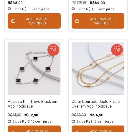
R$48,90
R$105,90
R$84,90
6
x de
R$8,15
sem juros
6
x de
R$14,15
sem juros
ADICIONAR AO
ADICIONAR AO
CARRINHO
CARRINHO
23
%
38
%
OFF
OFF
Pulseira Mini Trevo Black em
Colar Dourado Duplo Fita e
Aço Inoxidável
Oval em Aço Inoxidável
R$81,90
R$62,90
R$88,90
R$54,90
6
x de
R$10,48
sem juros
6
x de
R$9,15
sem juros
ADICIONAR AO
ADICIONAR AO