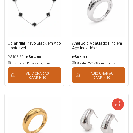
Colar Mini Trevo Black em Aço
Anel Bold Abaulado Fino em
Inoxidável
Aço Inoxidável
R$105,90
R$84,90
R$68,90
6
x de
R$14,15
sem juros
6
x de
R$11,48
sem juros
ADICIONAR AO
ADICIONAR AO
CARRINHO
CARRINHO
20
%
OFF