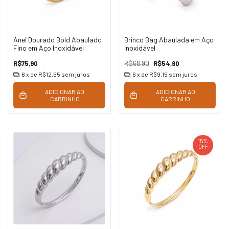
Anel Dourado Bold Abaulado
Brinco Bag Abaulada em Aço
Fino em Aço Inoxidável
Inoxidável
R$75,90
R$68,90
R$54,90
6
x de
R$12,65
sem juros
6
x de
R$9,15
sem juros
ADICIONAR AO
ADICIONAR AO
CARRINHO
CARRINHO
15
%
OFF