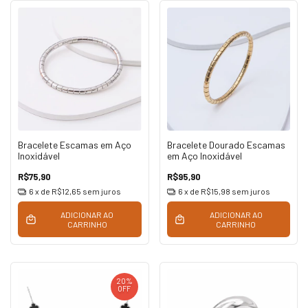
Bracelete Escamas em Aço
Bracelete Dourado Escamas
Inoxidável
em Aço Inoxidável
R$75,90
R$95,90
6
x de
R$12,65
sem juros
6
x de
R$15,98
sem juros
ADICIONAR AO
ADICIONAR AO
CARRINHO
CARRINHO
20
%
OFF