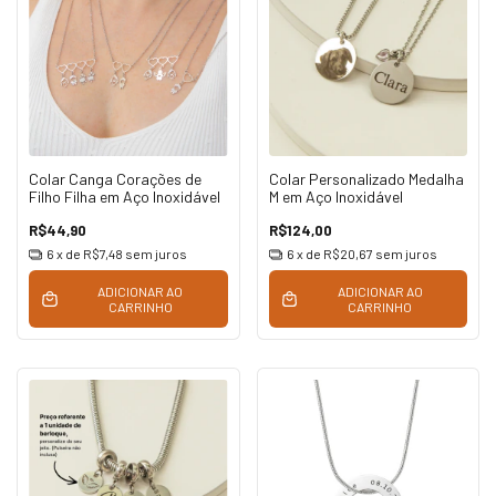
Colar Canga Corações de
Colar Personalizado Medalha
Filho Filha em Aço Inoxidável
M em Aço Inoxidável
R$44,90
R$124,00
6
x de
R$7,48
sem juros
6
x de
R$20,67
sem juros
ADICIONAR AO
ADICIONAR AO
CARRINHO
CARRINHO