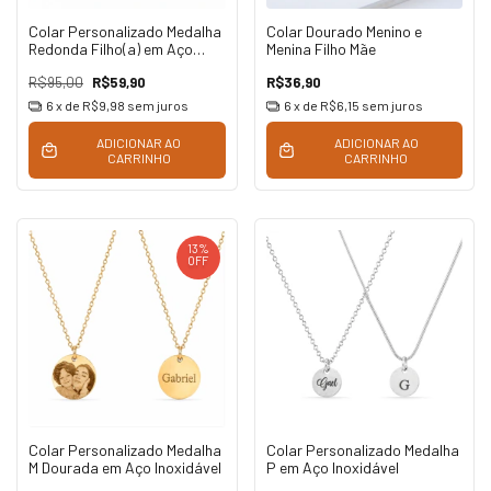
Colar Personalizado Medalha
Colar Dourado Menino e
Redonda Filho(a) em Aço
Menina Filho Mãe
Inoxidável
R$95,00
R$59,90
R$36,90
6
x de
R$9,98
sem juros
6
x de
R$6,15
sem juros
ADICIONAR AO
ADICIONAR AO
CARRINHO
CARRINHO
13
%
OFF
Colar Personalizado Medalha
Colar Personalizado Medalha
M Dourada em Aço Inoxidável
P em Aço Inoxidável