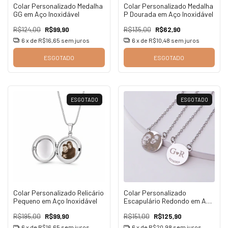
Colar Personalizado Medalha
Colar Personalizado Medalha
GG em Aço Inoxidável
P Dourada em Aço Inoxidável
R$124,00
R$99,90
R$135,00
R$62,90
6
x de
R$16,65
sem juros
6
x de
R$10,48
sem juros
ESGOTADO
ESGOTADO
ESGOTADO
ESGOTADO
Colar Personalizado Relicário
Colar Personalizado
Pequeno em Aço Inoxidável
Escapulário Redondo em Aço
Inoxidável
R$195,00
R$99,90
R$151,00
R$125,90
6
x de
R$16,65
sem juros
6
x de
R$20,98
sem juros