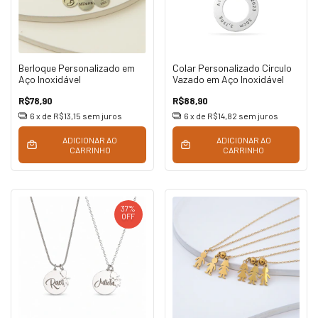
Berloque Personalizado em
Colar Personalizado Circulo
Aço Inoxidável
Vazado em Aço Inoxidável
R$78,90
R$88,90
6
x de
R$13,15
sem juros
6
x de
R$14,82
sem juros
ADICIONAR AO
ADICIONAR AO
CARRINHO
CARRINHO
37
%
OFF