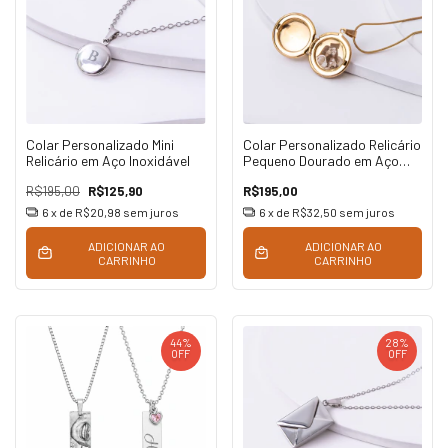
Colar Personalizado Mini
Colar Personalizado Relicário
Relicário em Aço Inoxidável
Pequeno Dourado em Aço
Inoxidável
R$195,00
R$125,90
R$195,00
6
x de
R$20,98
sem juros
6
x de
R$32,50
sem juros
ADICIONAR AO
ADICIONAR AO
CARRINHO
CARRINHO
44
%
28
%
OFF
OFF