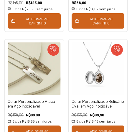
R$145,00
R$125,90
R$88,90
6
x de
R$20,98
sem juros
6
x de
R$14,82
sem juros
ADICIONAR AO
ADICIONAR AO
CARRINHO
CARRINHO
28
%
36
%
OFF
OFF
Colar Personalizado Placa
Colar Personalizado Relicário
em Aço Inoxidável
Oval em Aço Inoxidável
R$138,00
R$99,90
R$155,00
R$98,90
6
x de
R$16,65
sem juros
6
x de
R$16,48
sem juros
ADICIONAR AO
ADICIONAR AO