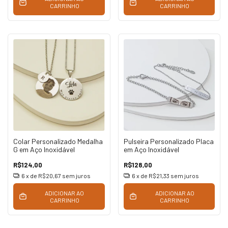
CARRINHO
CARRINHO
Colar Personalizado Medalha
Pulseira Personalizado Placa
G em Aço Inoxidável
em Aço Inoxidável
R$124,00
R$128,00
6
x de
R$20,67
sem juros
6
x de
R$21,33
sem juros
ADICIONAR AO
ADICIONAR AO
CARRINHO
CARRINHO