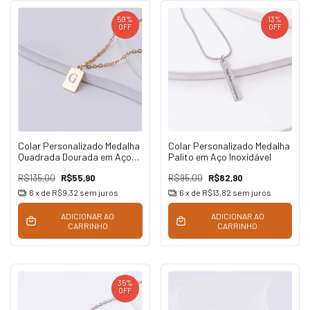
59
%
13
%
OFF
OFF
Colar Personalizado Medalha
Colar Personalizado Medalha
Quadrada Dourada em Aço
Palito em Aço Inoxidável
Inoxidável
R$135,00
R$55,90
R$95,00
R$82,90
6
x de
R$9,32
sem juros
6
x de
R$13,82
sem juros
ADICIONAR AO
ADICIONAR AO
CARRINHO
CARRINHO
35
%
OFF