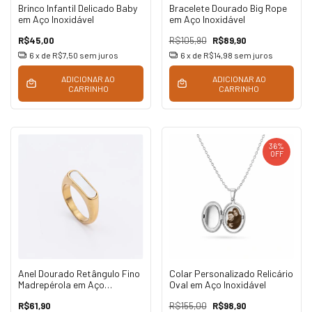
Brinco Infantil Delicado Baby
Bracelete Dourado Big Rope
em Aço Inoxidável
em Aço Inoxidável
R$45,00
R$105,90
R$89,90
6
x de
R$7,50
sem juros
6
x de
R$14,98
sem juros
ADICIONAR AO
ADICIONAR AO
CARRINHO
CARRINHO
36
%
OFF
Anel Dourado Retângulo Fino
Colar Personalizado Relicário
Madrepérola em Aço
Oval em Aço Inoxidável
Inoxidável
R$61,90
R$155,00
R$98,90