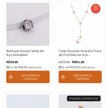
19
%
OFF
Berloque House Family em
Colar Dourado Gravata Trevo
Aço Inoxidável
de Zircônias em Aço
Inoxidável
R$39,90
R$79,90
R$64,90
6
x de
R$6,65
sem juros
6
x de
R$10,82
sem juros
ADICIONAR AO
ADICIONAR AO
CARRINHO
CARRINHO
ATENÇÃO, ÚLTIMA PEÇA!