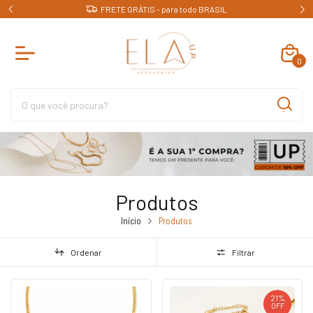
 BRASIL
Compras em até 6x sem juros
0
Produtos
Início
Produtos
Ordenar
Filtrar
21
%
OFF