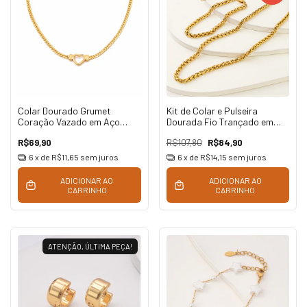
Colar Dourado Grumet
Kit de Colar e Pulseira
Coração Vazado em Aço
Dourada Fio Trançado em
Inoxidável
Aço Inoxidável
R$69,90
R$107,80
R$84,90
6
x de
R$11,65
sem juros
6
x de
R$14,15
sem juros
ADICIONAR AO
ADICIONAR AO
CARRINHO
CARRINHO
ATENÇÃO, ÚLTIMA PEÇA!