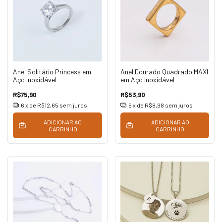
Anel Solitário Princess em
Anel Dourado Quadrado MAXI
Aço Inoxidável
em Aço Inoxidável
R$75,90
R$53,90
6
x de
R$12,65
sem juros
6
x de
R$8,98
sem juros
ADICIONAR AO
ADICIONAR AO
CARRINHO
CARRINHO