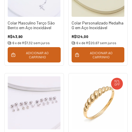
Colar Masculino Terço São
Colar Personalizado Medalha
Bento em Aço inoxidável
G em Aço Inoxidável
R$43,90
R$124,00
6
x de
R$7,32
sem juros
6
x de
R$20,67
sem juros
ADICIONAR AO
ADICIONAR AO
CARRINHO
CARRINHO
15
%
OFF