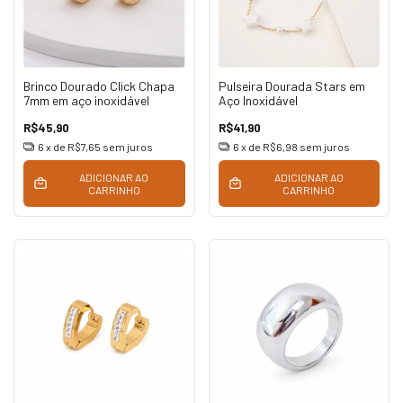
Brinco Dourado Click Chapa
Pulseira Dourada Stars em
7mm em aço inoxidável
Aço Inoxidável
R$45,90
R$41,90
6
x de
R$7,65
sem juros
6
x de
R$6,98
sem juros
ADICIONAR AO
ADICIONAR AO
CARRINHO
CARRINHO