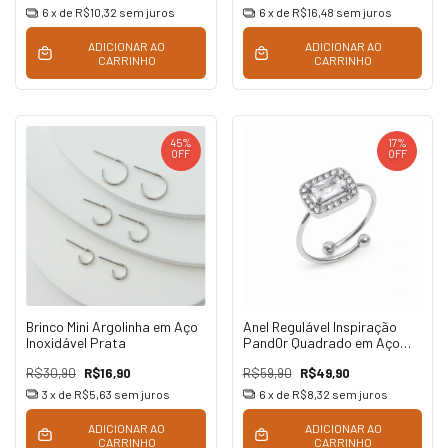
6
x de
R$10,32
sem juros
6
x de
R$16,48
sem juros
ADICIONAR AO
ADICIONAR AO
CARRINHO
CARRINHO
45
%
17
%
OFF
OFF
Brinco Mini Argolinha em Aço
Anel Regulável Inspiração
Inoxidável Prata
Pand0r Quadrado em Aço
Inoxidável
R$30,90
R$16,90
R$59,90
R$49,90
3
x de
R$5,63
sem juros
6
x de
R$8,32
sem juros
ADICIONAR AO
ADICIONAR AO
CARRINHO
CARRINHO