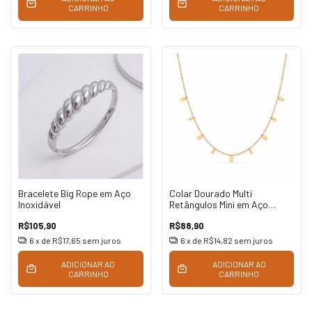
CARRINHO
CARRINHO
Bracelete Big Rope em Aço
Colar Dourado Multi
Inoxidável
Retângulos Mini em Aço
Inoxidável
R$105,90
R$88,90
6
x de
R$17,65
sem juros
6
x de
R$14,82
sem juros
ADICIONAR AO
ADICIONAR AO
CARRINHO
CARRINHO