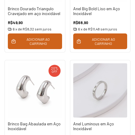
Brinco Dourado Triangulo
Anel Big Bold Liso em Aço
Cravejado em aço inoxidável
Inoxidável
R$49,90
R$68,90
6
x de
R$8,32
sem juros
6
x de
R$11,48
sem juros
ADICIONAR AO
ADICIONAR AO
CARRINHO
CARRINHO
20
%
OFF
Brinco Bag Abaulada em Aço
Anel Luminous em Aço
Inoxidável
Inoxidável