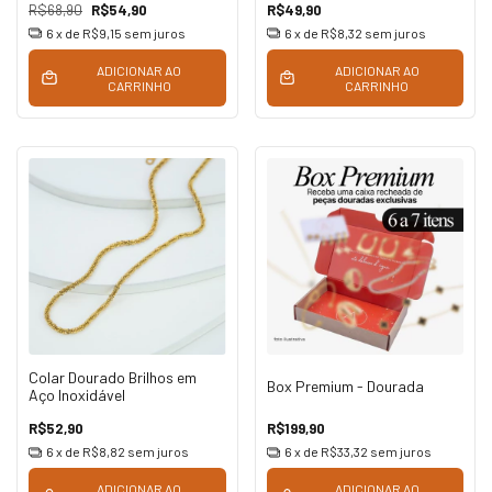
R$68,90
R$54,90
R$49,90
6
x de
R$9,15
sem juros
6
x de
R$8,32
sem juros
ADICIONAR AO
ADICIONAR AO
CARRINHO
CARRINHO
Colar Dourado Brilhos em
Box Premium - Dourada
Aço Inoxidável
R$52,90
R$199,90
6
x de
R$8,82
sem juros
6
x de
R$33,32
sem juros
ADICIONAR AO
ADICIONAR AO