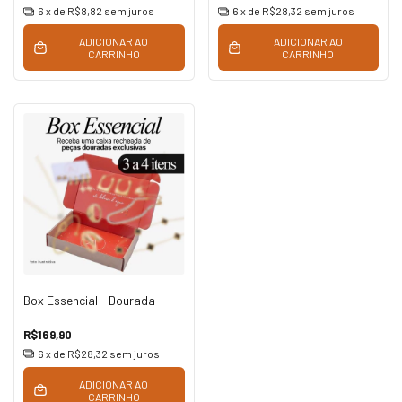
6
x de
R$8,82
sem juros
6
x de
R$28,32
sem juros
ADICIONAR AO
ADICIONAR AO
CARRINHO
CARRINHO
Box Essencial - Dourada
R$169,90
6
x de
R$28,32
sem juros
ADICIONAR AO
CARRINHO