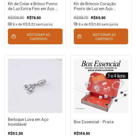
Kit de Colar e Brinco Ponto
Kit de Brincos Coração
de Luz Extra Fino em Aço
Ponto de Luz em Aço
Inoxidável
Inoxidável
R$109,90
R$79,90
R$89,70
R$69,90
6
x de
R$13,32
sem juros
6
x de
R$11,65
sem juros
ADICIONAR AO
ADICIONAR AO
CARRINHO
CARRINHO
Berloque Luva em Aço
Box Essencial - Prata
Inoxidável
R$52,90
R$169,90