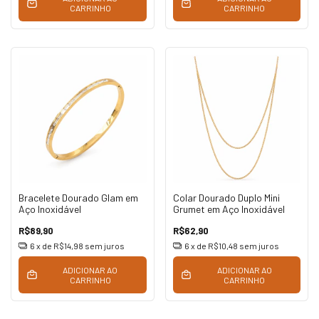
CARRINHO
CARRINHO
Bracelete Dourado Glam em
Colar Dourado Duplo Mini
Aço Inoxidável
Grumet em Aço Inoxidável
R$89,90
R$62,90
6
x de
R$14,98
sem juros
6
x de
R$10,48
sem juros
ADICIONAR AO
ADICIONAR AO
CARRINHO
CARRINHO