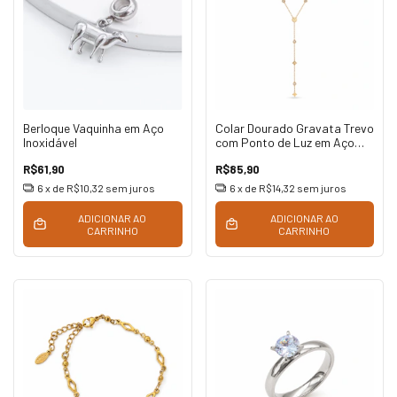
Berloque Vaquinha em Aço
Colar Dourado Gravata Trevo
Inoxidável
com Ponto de Luz em Aço
Inoxidável
R$61,90
R$85,90
6
x de
R$10,32
sem juros
6
x de
R$14,32
sem juros
ADICIONAR AO
ADICIONAR AO
CARRINHO
CARRINHO