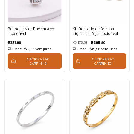
Berloque Nice Day em Aço
Kit Dourado de Brincos
Inoxidável
Lights em Aço Inoxidável
R$71,90
R$129,90
R$95,90
6
x de
R$11,98
sem juros
6
x de
R$15,98
sem juros
ADICIONAR AO
ADICIONAR AO
CARRINHO
CARRINHO