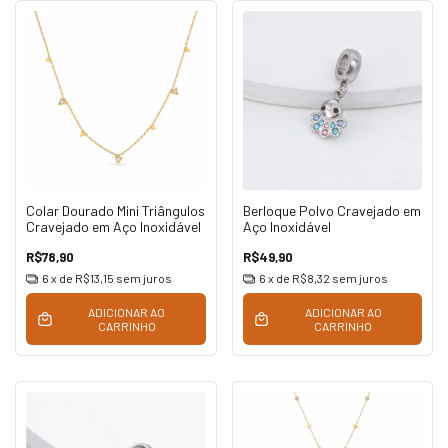
Colar Dourado Mini Triângulos
Berloque Polvo Cravejado em
Cravejado em Aço Inoxidável
Aço Inoxidável
R$78,90
R$49,90
6
x de
R$13,15
sem juros
6
x de
R$8,32
sem juros
ADICIONAR AO
ADICIONAR AO
CARRINHO
CARRINHO