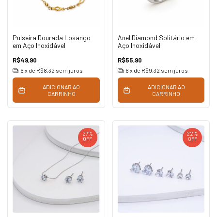
Pulseira Dourada Losango
Anel Diamond Solitário em
em Aço Inoxidável
Aço Inoxidável
R$49,90
R$55,90
6
x de
R$8,32
sem juros
6
x de
R$9,32
sem juros
ADICIONAR AO
ADICIONAR AO
CARRINHO
CARRINHO
27
%
22
%
OFF
OFF