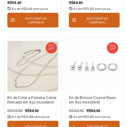
R$56,90
R$69,90
6
x de
R$9,48
sem juros
6
x de
R$11,65
sem juros
ADICIONAR AO
ADICIONAR AO
CARRINHO
CARRINHO
13
%
35
%
OFF
OFF
Kit de Colar e Pulseira Catier
Kit de Brincos Crystal Basic
Delicado em Aço Inoxidável
em Aço Inoxidável
R$103,90
R$89,90
R$106,90
R$69,90
6
x de
R$14,98
sem juros
6
x de
R$11,65
sem juros
ADICIONAR AO
ADICIONAR AO