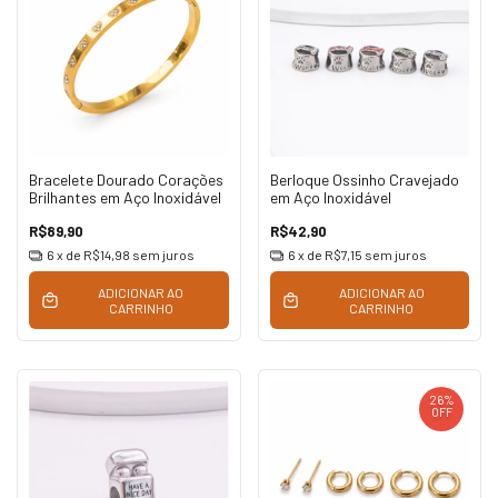
Bracelete Dourado Corações
Berloque Ossinho Cravejado
Brilhantes em Aço Inoxidável
em Aço Inoxidável
R$89,90
R$42,90
6
x de
R$14,98
sem juros
6
x de
R$7,15
sem juros
ADICIONAR AO
ADICIONAR AO
CARRINHO
CARRINHO
26
%
OFF