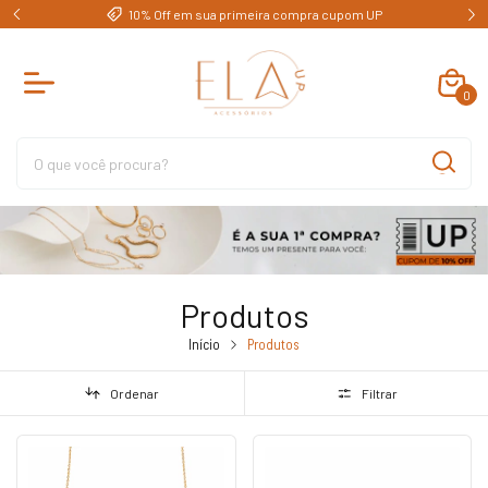
e)
10% Off em sua primeira compra cupom UP
0
Produtos
Início
Produtos
Ordenar
Filtrar