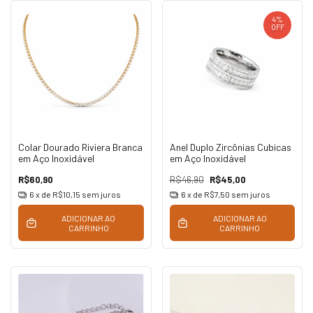
4
%
OFF
Colar Dourado Riviera Branca
Anel Duplo Zircônias Cubicas
em Aço Inoxidável
em Aço Inoxidável
R$60,90
R$46,90
R$45,00
6
x de
R$10,15
sem juros
6
x de
R$7,50
sem juros
ADICIONAR AO
ADICIONAR AO
CARRINHO
CARRINHO