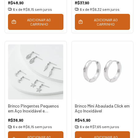
R$48,90
R$37,90
6
x de
R$8,15
sem juros
6
x de
R$6,32
sem juros
ADICIONAR AO
ADICIONAR AO
CARRINHO
CARRINHO
Brinco Pingentes Pequenos
Brinco Mini Abaulada Click em
em Aço Inoxidável e
Aço Inoxidável
Antialérgico
R$36,90
R$45,90
6
x de
R$6,15
sem juros
6
x de
R$7,65
sem juros
ADICIONAR AO
ADICIONAR AO