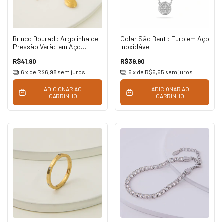
Brinco Dourado Argolinha de
Colar São Bento Furo em Aço
Pressão Verão em Aço
Inoxidável
Inoxidável
R$41,90
R$39,90
6
x de
R$6,98
sem juros
6
x de
R$6,65
sem juros
ADICIONAR AO
ADICIONAR AO
CARRINHO
CARRINHO