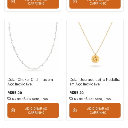
CARRINHO
CARRINHO
Colar Choker Ondinhas em
Colar Dourado Letra Medalha
Aço Inoxidável
em Aço Inoxidável
R$55,00
R$55,90
6
x de
R$9,17
sem juros
6
x de
R$9,32
sem juros
ADICIONAR AO
ADICIONAR AO
CARRINHO
CARRINHO