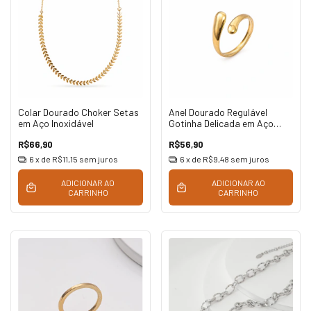
Colar Dourado Choker Setas
Anel Dourado Regulável
em Aço Inoxidável
Gotinha Delicada em Aço
Inoxidável
R$66,90
R$56,90
6
x de
R$11,15
sem juros
6
x de
R$9,48
sem juros
ADICIONAR AO
ADICIONAR AO
CARRINHO
CARRINHO