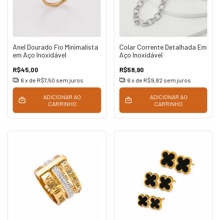
Anel Dourado Fio Minimalista
Colar Corrente Detalhada Em
em Aço Inoxidável
Aço Inoxidável
R$45,00
R$58,90
6
x de
R$7,50
sem juros
6
x de
R$9,82
sem juros
ADICIONAR AO
ADICIONAR AO
CARRINHO
CARRINHO