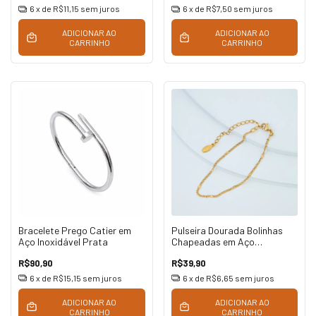
6
x de
R$11,15
sem juros
6
x de
R$7,50
sem juros
ADICIONAR AO
ADICIONAR AO
CARRINHO
CARRINHO
Bracelete Prego Catier em
Pulseira Dourada Bolinhas
Aço Inoxidável Prata
Chapeadas em Aço
Inoxidável
R$90,90
R$39,90
6
x de
R$15,15
sem juros
6
x de
R$6,65
sem juros
ADICIONAR AO
ADICIONAR AO
CARRINHO
CARRINHO