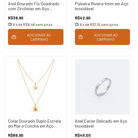
Anel Dourado Fio Quadrado
Pulseira Riviera 4mm em Aço
com Zircônias em Aço
Inoxidável
Inoxidável
R$38,90
R$42,90
6
x de
R$6,48
sem juros
6
x de
R$7,15
sem juros
ADICIONAR AO
ADICIONAR AO
CARRINHO
CARRINHO
Colar Dourado Duplo Estrela
Anel Catier Delicado em Aço
do Mar e Concha em Aço
Inoxidável
Inoxidável
R$66,90
R$45,00