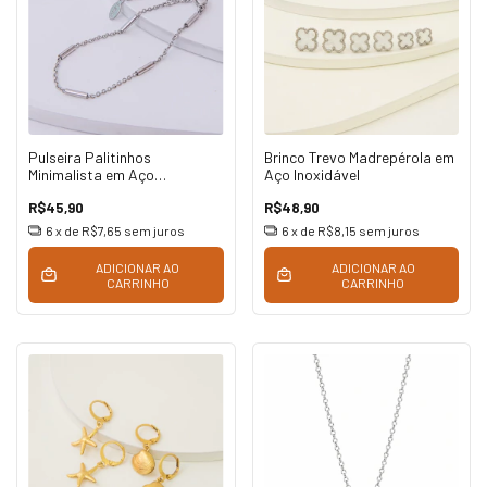
Pulseira Palitinhos
Brinco Trevo Madrepérola em
Minimalista em Aço
Aço Inoxidável
Inoxidável
R$45,90
R$48,90
6
x de
R$7,65
sem juros
6
x de
R$8,15
sem juros
ADICIONAR AO
ADICIONAR AO
CARRINHO
CARRINHO