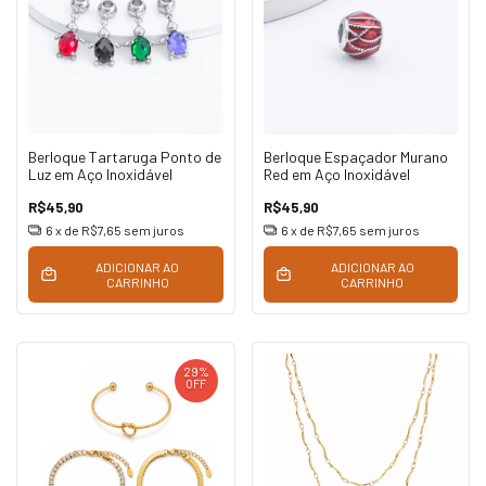
Berloque Tartaruga Ponto de
Berloque Espaçador Murano
Luz em Aço Inoxidável
Red em Aço Inoxidável
R$45,90
R$45,90
6
x de
R$7,65
sem juros
6
x de
R$7,65
sem juros
ADICIONAR AO
ADICIONAR AO
CARRINHO
CARRINHO
29
%
OFF