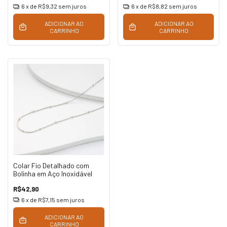
6
x de
R$9,32
sem juros
6
x de
R$8,82
sem juros
ADICIONAR AO
ADICIONAR AO
CARRINHO
CARRINHO
Colar Fio Detalhado com
Bolinha em Aço Inoxidável
R$42,90
6
x de
R$7,15
sem juros
ADICIONAR AO
CARRINHO