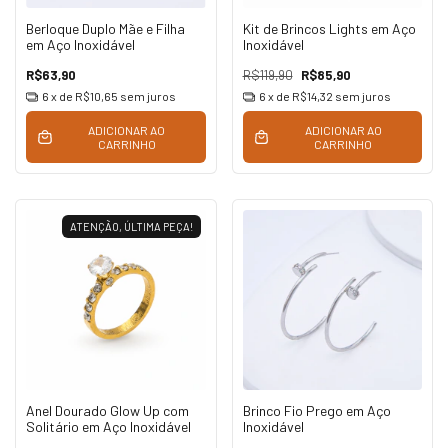
Berloque Duplo Mãe e Filha
Kit de Brincos Lights em Aço
em Aço Inoxidável
Inoxidável
R$63,90
R$119,90
R$85,90
6
x de
R$10,65
sem juros
6
x de
R$14,32
sem juros
ADICIONAR AO
ADICIONAR AO
CARRINHO
CARRINHO
ATENÇÃO, ÚLTIMA PEÇA!
Anel Dourado Glow Up com
Brinco Fio Prego em Aço
Solitário em Aço Inoxidável
Inoxidável