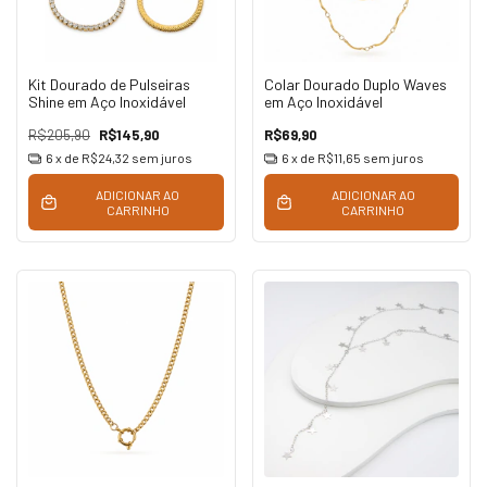
Kit Dourado de Pulseiras
Colar Dourado Duplo Waves
Shine em Aço Inoxidável
em Aço Inoxidável
R$205,90
R$145,90
R$69,90
6
x de
R$24,32
sem juros
6
x de
R$11,65
sem juros
ADICIONAR AO
ADICIONAR AO
CARRINHO
CARRINHO