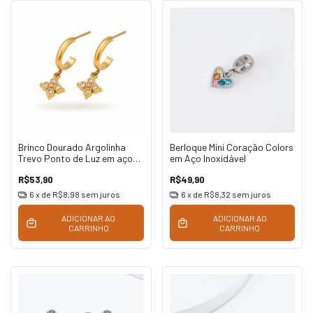
Brinco Dourado Argolinha
Berloque Mini Coração Colors
Trevo Ponto de Luz em aço
em Aço Inoxidável
inoxidável
R$53,90
R$49,90
6
x de
R$8,98
sem juros
6
x de
R$8,32
sem juros
ADICIONAR AO
ADICIONAR AO
CARRINHO
CARRINHO