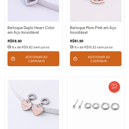
Berloque Duplo Heart Color
Berloque Mom Pink em Aço
em Aço Inoxidável
Inoxidável
R$58,90
R$61,90
6
x de
R$9,82
sem juros
6
x de
R$10,32
sem juros
ADICIONAR AO
ADICIONAR AO
CARRINHO
CARRINHO
28
%
OFF