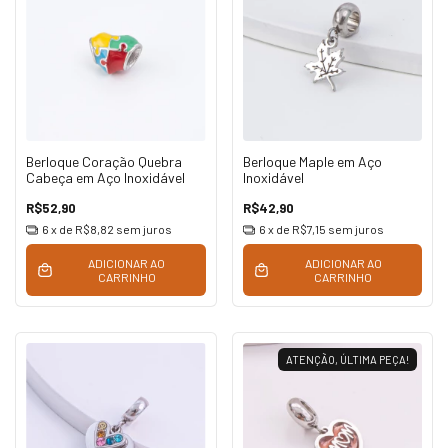
Berloque Coração Quebra
Berloque Maple em Aço
Cabeça em Aço Inoxidável
Inoxidável
R$52,90
R$42,90
6
x de
R$8,82
sem juros
6
x de
R$7,15
sem juros
ADICIONAR AO
ADICIONAR AO
CARRINHO
CARRINHO
ATENÇÃO, ÚLTIMA PEÇA!