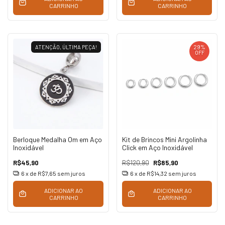
CARRINHO
CARRINHO
ATENÇÃO, ÚLTIMA PEÇA!
29
%
OFF
Berloque Medalha Om em Aço
Kit de Brincos Mini Argolinha
Inoxidável
Click em Aço Inoxidável
R$45,90
R$120,90
R$85,90
6
x de
R$7,65
sem juros
6
x de
R$14,32
sem juros
ADICIONAR AO
ADICIONAR AO
CARRINHO
CARRINHO