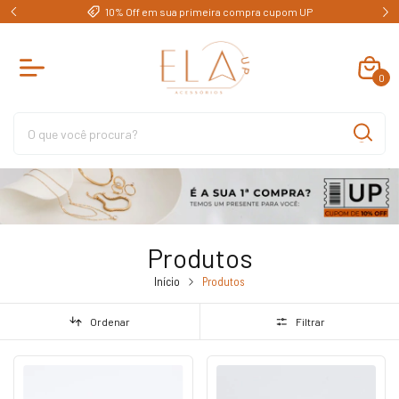
e)
10% Off em sua primeira compra cupom UP
0
Produtos
Início
Produtos
Ordenar
Filtrar