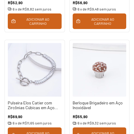
R$52,90
R$56,90
6
x de
R$8,82
sem juros
6
x de
R$9,48
sem juros
ADICIONAR AO
ADICIONAR AO
CARRINHO
CARRINHO
Pulseira Elos Catier com
Berloque Brigadeiro em Aço
Zircônias Cúbicas em Aço
Inoxidável
Inoxidável
R$69,90
R$55,90
6
x de
R$11,65
sem juros
6
x de
R$9,32
sem juros
ADICIONAR AO
ADICIONAR AO