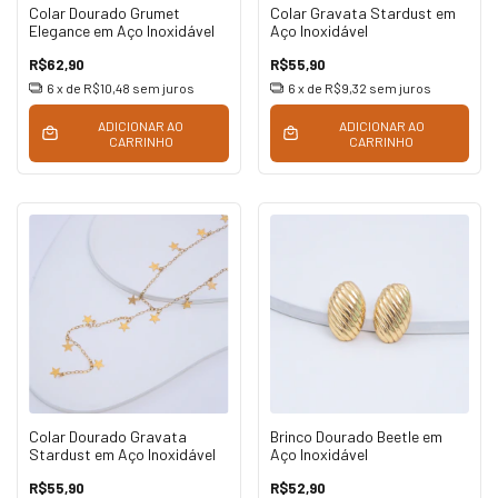
Colar Dourado Grumet
Colar Gravata Stardust em
Elegance em Aço Inoxidável
Aço Inoxidável
R$62,90
R$55,90
6
x de
R$10,48
sem juros
6
x de
R$9,32
sem juros
ADICIONAR AO
ADICIONAR AO
CARRINHO
CARRINHO
Colar Dourado Gravata
Brinco Dourado Beetle em
Stardust em Aço Inoxidável
Aço Inoxidável
R$55,90
R$52,90